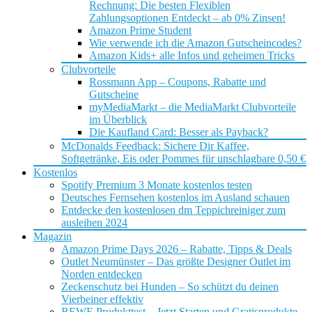
Rechnung: Die besten Flexiblen
Zahlungsoptionen Entdeckt – ab 0% Zinsen!
Amazon Prime Student
Wie verwende ich die Amazon Gutscheincodes?
Amazon Kids+ alle Infos und geheimen Tricks
Clubvorteile
Rossmann App – Coupons, Rabatte und
Gutscheine
myMediaMarkt – die MediaMarkt Clubvorteile
im Überblick
Die Kaufland Card: Besser als Payback?
McDonalds Feedback: Sichere Dir Kaffee,
Softgetränke, Eis oder Pommes für unschlagbare 0,50 €
Kostenlos
Spotify Premium 3 Monate kostenlos testen
Deutsches Fernsehen kostenlos im Ausland schauen
Entdecke den kostenlosen dm Teppichreiniger zum
ausleihen 2024
Magazin
Amazon Prime Days 2026 – Rabatte, Tipps & Deals
Outlet Neumünster – Das größte Designer Outlet im
Norden entdecken
Zeckenschutz bei Hunden – So schützt du deinen
Vierbeiner effektiv
REWE Produkttest – Jetzt Starten und Gratisprodukte