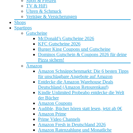
Sport & Freizeit
TV & HiFi
Uhren & Schmuck
Verträge & Versicherungen
Shops
Spartipps
Gutscheine
McDonald’s Gutscheine 2026
KFC Gutscheine 2026
Burger King Coupons und Gutscheine
Dominos Gutschein & Coupons 2026 für deine
Pizza sichern!
Amazon
Amazon Schnäppchenmarkt: Die 6 besten Tipps
für unschlagbare Angebote auf Amazon
Entdecke die Amazon Warehouse Deals
Deutschland (Amazon Retourenkauf)
Kindle Unlimited Probeabo entdecke die Welt
der Bücher
Amazon Coupons
Audible, Bücher hören statt lesen, jetzt ab 0€
Amazon Prime
Prime Video Channels
Amazon Fresh in Deutschland 2026
Amazon Ratenzahlung und Monatliche