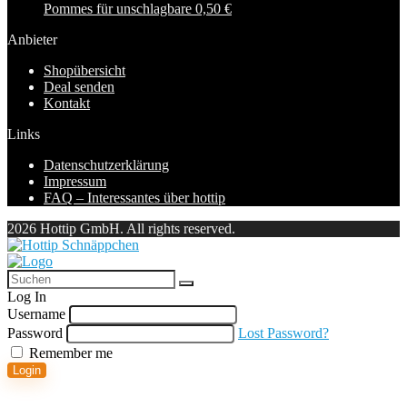
Pommes für unschlagbare 0,50 €
Anbieter
Shopübersicht
Deal senden
Kontakt
Links
Datenschutzerklärung
Impressum
FAQ – Interessantes über hottip
2026 Hottip GmbH. All rights reserved.
Log In
Username
Password
Lost Password?
Remember me
Login