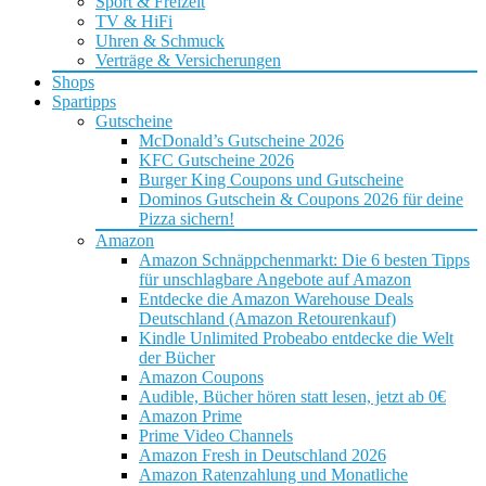
Sport & Freizeit
TV & HiFi
Uhren & Schmuck
Verträge & Versicherungen
Shops
Spartipps
Gutscheine
McDonald’s Gutscheine 2026
KFC Gutscheine 2026
Burger King Coupons und Gutscheine
Dominos Gutschein & Coupons 2026 für deine
Pizza sichern!
Amazon
Amazon Schnäppchenmarkt: Die 6 besten Tipps
für unschlagbare Angebote auf Amazon
Entdecke die Amazon Warehouse Deals
Deutschland (Amazon Retourenkauf)
Kindle Unlimited Probeabo entdecke die Welt
der Bücher
Amazon Coupons
Audible, Bücher hören statt lesen, jetzt ab 0€
Amazon Prime
Prime Video Channels
Amazon Fresh in Deutschland 2026
Amazon Ratenzahlung und Monatliche