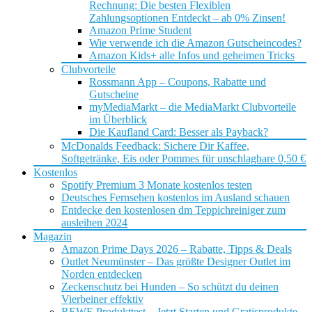
Rechnung: Die besten Flexiblen
Zahlungsoptionen Entdeckt – ab 0% Zinsen!
Amazon Prime Student
Wie verwende ich die Amazon Gutscheincodes?
Amazon Kids+ alle Infos und geheimen Tricks
Clubvorteile
Rossmann App – Coupons, Rabatte und
Gutscheine
myMediaMarkt – die MediaMarkt Clubvorteile
im Überblick
Die Kaufland Card: Besser als Payback?
McDonalds Feedback: Sichere Dir Kaffee,
Softgetränke, Eis oder Pommes für unschlagbare 0,50 €
Kostenlos
Spotify Premium 3 Monate kostenlos testen
Deutsches Fernsehen kostenlos im Ausland schauen
Entdecke den kostenlosen dm Teppichreiniger zum
ausleihen 2024
Magazin
Amazon Prime Days 2026 – Rabatte, Tipps & Deals
Outlet Neumünster – Das größte Designer Outlet im
Norden entdecken
Zeckenschutz bei Hunden – So schützt du deinen
Vierbeiner effektiv
REWE Produkttest – Jetzt Starten und Gratisprodukte