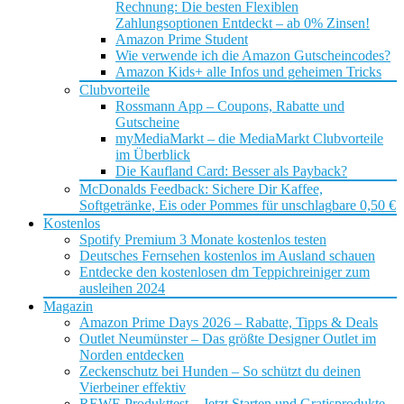
Rechnung: Die besten Flexiblen
Zahlungsoptionen Entdeckt – ab 0% Zinsen!
Amazon Prime Student
Wie verwende ich die Amazon Gutscheincodes?
Amazon Kids+ alle Infos und geheimen Tricks
Clubvorteile
Rossmann App – Coupons, Rabatte und
Gutscheine
myMediaMarkt – die MediaMarkt Clubvorteile
im Überblick
Die Kaufland Card: Besser als Payback?
McDonalds Feedback: Sichere Dir Kaffee,
Softgetränke, Eis oder Pommes für unschlagbare 0,50 €
Kostenlos
Spotify Premium 3 Monate kostenlos testen
Deutsches Fernsehen kostenlos im Ausland schauen
Entdecke den kostenlosen dm Teppichreiniger zum
ausleihen 2024
Magazin
Amazon Prime Days 2026 – Rabatte, Tipps & Deals
Outlet Neumünster – Das größte Designer Outlet im
Norden entdecken
Zeckenschutz bei Hunden – So schützt du deinen
Vierbeiner effektiv
REWE Produkttest – Jetzt Starten und Gratisprodukte