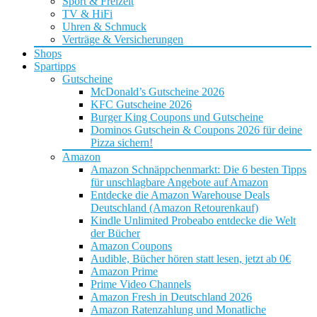
Sport & Freizeit
TV & HiFi
Uhren & Schmuck
Verträge & Versicherungen
Shops
Spartipps
Gutscheine
McDonald’s Gutscheine 2026
KFC Gutscheine 2026
Burger King Coupons und Gutscheine
Dominos Gutschein & Coupons 2026 für deine
Pizza sichern!
Amazon
Amazon Schnäppchenmarkt: Die 6 besten Tipps
für unschlagbare Angebote auf Amazon
Entdecke die Amazon Warehouse Deals
Deutschland (Amazon Retourenkauf)
Kindle Unlimited Probeabo entdecke die Welt
der Bücher
Amazon Coupons
Audible, Bücher hören statt lesen, jetzt ab 0€
Amazon Prime
Prime Video Channels
Amazon Fresh in Deutschland 2026
Amazon Ratenzahlung und Monatliche