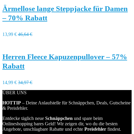
Ärmellose lange Steppjacke für Damen
– 70% Rabatt
13,99 €
46,64 €
Herren Fleece Kapuzenpullover – 57%
Rabatt
14,99 €
34,97 €
ÜBER UNS
HOTTIP
– Deine Anlaufstelle für Schnäppchen, Deals, Gutscheine
& Preisfehler.
Entdecke täglich neue
Schnäppchen
und spare beim
Onlineshopping bares Geld! Wir zeigen dir, wo du die besten
Angebote, unschlagbare Rabatte und echte
Preisfehler
findest.