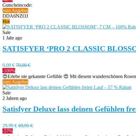
Gutscheincode:
zum Angebot
DDA6NZOJ
Hot
Sale
1 Jahr ago
SATISFYER ‘PRO 2 CLASSIC BLOSSOM
0,00 €
70,00 €
-100%
😍Erlebe nie gekannte Gefühle 😍 Mit diesem wunderschönen Rosen-V
zum Angebot
Sale
2 Jahren ago
Satisfyer Deluxe lass deinen Gefühlen fr
29,99 €
69,95 €
-57%