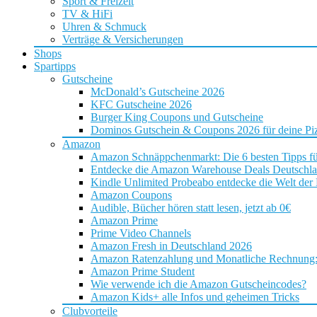
Sport & Freizeit
TV & HiFi
Uhren & Schmuck
Verträge & Versicherungen
Shops
Spartipps
Gutscheine
McDonald’s Gutscheine 2026
KFC Gutscheine 2026
Burger King Coupons und Gutscheine
Dominos Gutschein & Coupons 2026 für deine Piz
Amazon
Amazon Schnäppchenmarkt: Die 6 besten Tipps f
Entdecke die Amazon Warehouse Deals Deutschl
Kindle Unlimited Probeabo entdecke die Welt der
Amazon Coupons
Audible, Bücher hören statt lesen, jetzt ab 0€
Amazon Prime
Prime Video Channels
Amazon Fresh in Deutschland 2026
Amazon Ratenzahlung und Monatliche Rechnung: D
Amazon Prime Student
Wie verwende ich die Amazon Gutscheincodes?
Amazon Kids+ alle Infos und geheimen Tricks
Clubvorteile