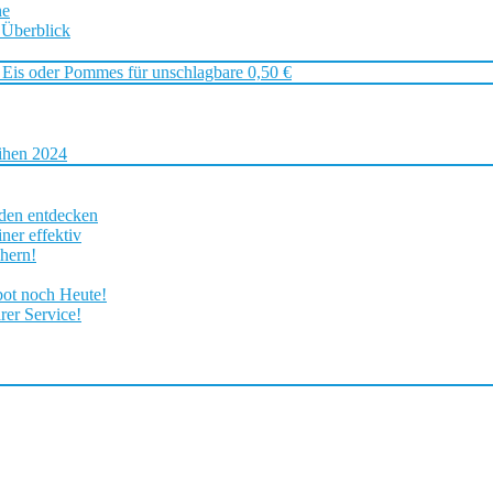
ne
 Überblick
 Eis oder Pommes für unschlagbare 0,50 €
ihen 2024
rden entdecken
ner effektiv
chern!
bot noch Heute!
rer Service!