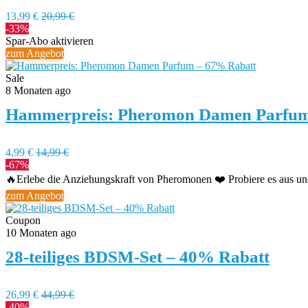
13,99 €
20,99 €
-33%
Spar-Abo aktivieren
zum Angebot
Sale
8 Monaten ago
Hammerpreis: Pheromon Damen Parfum
4,99 €
14,99 €
-67%
🔥Erlebe die Anziehungskraft von Pheromonen ❤️ Probiere es aus un
zum Angebot
Coupon
10 Monaten ago
28-teiliges BDSM-Set – 40% Rabatt
26,99 €
44,99 €
-40%