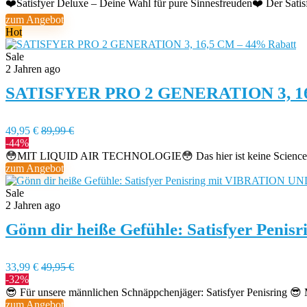
❤️Satisfyer Deluxe – Deine Wahl für pure Sinnesfreuden❤️ Der Satisf
zum Angebot
Hot
Sale
2 Jahren ago
SATISFYER PRO 2 GENERATION 3, 16
49,95 €
89,99 €
-44%
😳MIT LIQUID AIR TECHNOLOGIE😳 Das hier ist keine Science-Fiction
zum Angebot
Sale
2 Jahren ago
Gönn dir heiße Gefühle: Satisfyer Pen
33,99 €
49,95 €
-32%
😎 Für unsere männlichen Schnäppchenjäger: Satisfyer Penisring 😎 M
zum Angebot