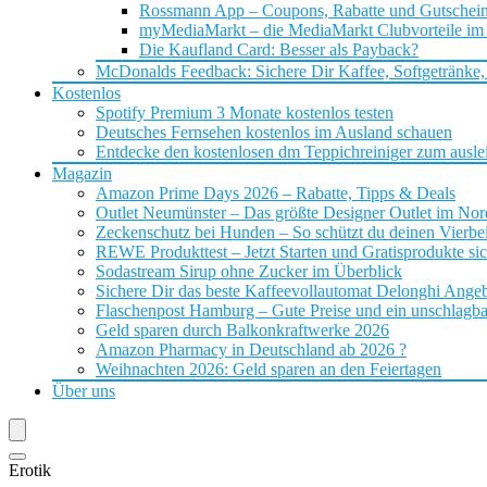
Rossmann App – Coupons, Rabatte und Gutschei
myMediaMarkt – die MediaMarkt Clubvorteile im
Die Kaufland Card: Besser als Payback?
McDonalds Feedback: Sichere Dir Kaffee, Softgetränke,
Kostenlos
Spotify Premium 3 Monate kostenlos testen
Deutsches Fernsehen kostenlos im Ausland schauen
Entdecke den kostenlosen dm Teppichreiniger zum ausle
Magazin
Amazon Prime Days 2026 – Rabatte, Tipps & Deals
Outlet Neumünster – Das größte Designer Outlet im No
Zeckenschutz bei Hunden – So schützt du deinen Vierbei
REWE Produkttest – Jetzt Starten und Gratisprodukte si
Sodastream Sirup ohne Zucker im Überblick
Sichere Dir das beste Kaffeevollautomat Delonghi Ange
Flaschenpost Hamburg – Gute Preise und ein unschlagba
Geld sparen durch Balkonkraftwerke 2026
Amazon Pharmacy in Deutschland ab 2026 ?
Weihnachten 2026: Geld sparen an den Feiertagen
Über uns
Erotik