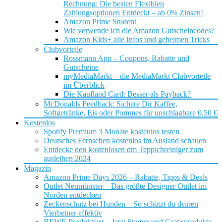
Rechnung: Die besten Flexiblen
Zahlungsoptionen Entdeckt – ab 0% Zinsen!
Amazon Prime Student
Wie verwende ich die Amazon Gutscheincodes?
Amazon Kids+ alle Infos und geheimen Tricks
Clubvorteile
Rossmann App – Coupons, Rabatte und
Gutscheine
myMediaMarkt – die MediaMarkt Clubvorteile
im Überblick
Die Kaufland Card: Besser als Payback?
McDonalds Feedback: Sichere Dir Kaffee,
Softgetränke, Eis oder Pommes für unschlagbare 0,50 €
Kostenlos
Spotify Premium 3 Monate kostenlos testen
Deutsches Fernsehen kostenlos im Ausland schauen
Entdecke den kostenlosen dm Teppichreiniger zum
ausleihen 2024
Magazin
Amazon Prime Days 2026 – Rabatte, Tipps & Deals
Outlet Neumünster – Das größte Designer Outlet im
Norden entdecken
Zeckenschutz bei Hunden – So schützt du deinen
Vierbeiner effektiv
REWE Produkttest – Jetzt Starten und Gratisprodukte