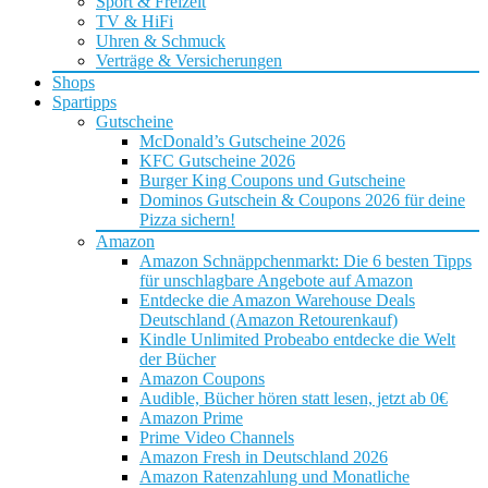
Sport & Freizeit
TV & HiFi
Uhren & Schmuck
Verträge & Versicherungen
Shops
Spartipps
Gutscheine
McDonald’s Gutscheine 2026
KFC Gutscheine 2026
Burger King Coupons und Gutscheine
Dominos Gutschein & Coupons 2026 für deine
Pizza sichern!
Amazon
Amazon Schnäppchenmarkt: Die 6 besten Tipps
für unschlagbare Angebote auf Amazon
Entdecke die Amazon Warehouse Deals
Deutschland (Amazon Retourenkauf)
Kindle Unlimited Probeabo entdecke die Welt
der Bücher
Amazon Coupons
Audible, Bücher hören statt lesen, jetzt ab 0€
Amazon Prime
Prime Video Channels
Amazon Fresh in Deutschland 2026
Amazon Ratenzahlung und Monatliche