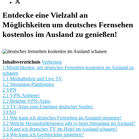
Entdecke eine Vielzahl an
Möglichkeiten um deutsches Fernsehen
kostenlos im Ausland zu genießen!
Inhaltsverzeichnis
Verbergen
1
Möglichkeiten, um deutsches Fernsehen kostenlos im Ausland zu
schauen
1.1
Mediatheken und Live TV
1.2
Streaming-Plattformen
2
VPN
2.1
VPN-Anbieter:
2.2
Beliebte VPN-Apps:
2.3
TV-Apps zum Empfang deutscher Sender:
3
FAQ
3.1
Wie kann ich deutsches Fernsehen im Ausland streamen?
3.2
Welche Herausforderungen gibt es beim Streaming im Ausland?
3.3
Kann ich deutsches TV im Hotel im Ausland schauen?
3.4
Wie kann ich Geoblocking umgehen?