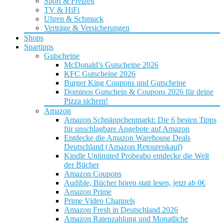
Sport & Freizeit
TV & HiFi
Uhren & Schmuck
Verträge & Versicherungen
Shops
Spartipps
Gutscheine
McDonald’s Gutscheine 2026
KFC Gutscheine 2026
Burger King Coupons und Gutscheine
Dominos Gutschein & Coupons 2026 für deine
Pizza sichern!
Amazon
Amazon Schnäppchenmarkt: Die 6 besten Tipps
für unschlagbare Angebote auf Amazon
Entdecke die Amazon Warehouse Deals
Deutschland (Amazon Retourenkauf)
Kindle Unlimited Probeabo entdecke die Welt
der Bücher
Amazon Coupons
Audible, Bücher hören statt lesen, jetzt ab 0€
Amazon Prime
Prime Video Channels
Amazon Fresh in Deutschland 2026
Amazon Ratenzahlung und Monatliche