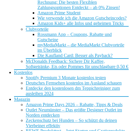
Rechnung: Die besten Flexiblen
Zahlungsoptionen Entdeckt – ab 0% Zinsen!
Amazon Prime Student
Wie verwende ich die Amazon Gutscheincodes?
Amazon Kids+ alle Infos und geheimen Tricks
Clubvorteile
Rossmann App – Coupons, Rabatte und
Gutscheine
myMediaMarkt – die MediaMarkt Clubvorteile
im Überblick
Die Kaufland Card: Besser als Payback?
McDonalds Feedback: Sichere Dir Kaffee,
Softgetränke, Eis oder Pommes für unschlagbare 0,50 €
Kostenlos
Spotify Premium 3 Monate kostenlos testen
Deutsches Fernsehen kostenlos im Ausland schauen
Entdecke den kostenlosen dm Teppichreiniger zum
ausleihen 2024
Magazin
Amazon Prime Days 2026 – Rabatte, Tipps & Deals
Outlet Neumünster – Das größte Designer Outlet im
Norden entdecken
Zeckenschutz bei Hunden – So schützt du deinen
Vierbeiner effektiv
REWE Produkttest – Jetzt Starten und Gratisprodukte