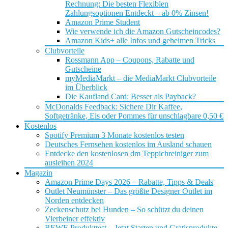
Rechnung: Die besten Flexiblen
Zahlungsoptionen Entdeckt – ab 0% Zinsen!
Amazon Prime Student
Wie verwende ich die Amazon Gutscheincodes?
Amazon Kids+ alle Infos und geheimen Tricks
Clubvorteile
Rossmann App – Coupons, Rabatte und
Gutscheine
myMediaMarkt – die MediaMarkt Clubvorteile
im Überblick
Die Kaufland Card: Besser als Payback?
McDonalds Feedback: Sichere Dir Kaffee,
Softgetränke, Eis oder Pommes für unschlagbare 0,50 €
Kostenlos
Spotify Premium 3 Monate kostenlos testen
Deutsches Fernsehen kostenlos im Ausland schauen
Entdecke den kostenlosen dm Teppichreiniger zum
ausleihen 2024
Magazin
Amazon Prime Days 2026 – Rabatte, Tipps & Deals
Outlet Neumünster – Das größte Designer Outlet im
Norden entdecken
Zeckenschutz bei Hunden – So schützt du deinen
Vierbeiner effektiv
REWE Produkttest – Jetzt Starten und Gratisprodukte