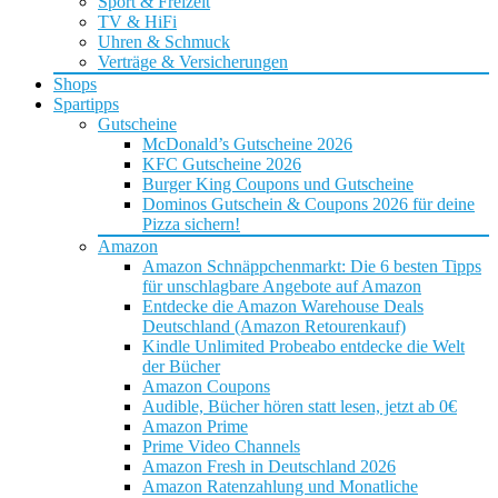
Sport & Freizeit
TV & HiFi
Uhren & Schmuck
Verträge & Versicherungen
Shops
Spartipps
Gutscheine
McDonald’s Gutscheine 2026
KFC Gutscheine 2026
Burger King Coupons und Gutscheine
Dominos Gutschein & Coupons 2026 für deine
Pizza sichern!
Amazon
Amazon Schnäppchenmarkt: Die 6 besten Tipps
für unschlagbare Angebote auf Amazon
Entdecke die Amazon Warehouse Deals
Deutschland (Amazon Retourenkauf)
Kindle Unlimited Probeabo entdecke die Welt
der Bücher
Amazon Coupons
Audible, Bücher hören statt lesen, jetzt ab 0€
Amazon Prime
Prime Video Channels
Amazon Fresh in Deutschland 2026
Amazon Ratenzahlung und Monatliche