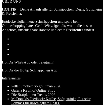
ÜBER UNS
HOTTIP
– Deine Anlaufstelle für Schnäppchen, Deals, Gutscheine
& Preisfehler.
Entdecke täglich neue
Schnäppchen
und spare beim
Onlineshopping bares Geld! Wir zeigen dir, wo du die besten
Angebote, unschlagbare Rabatte und echte
Preisfehler
findest.
Hol Dir WhatsApp oder Telegram!
Hol Dir die Hottip Schnäppchen App
Interessantes
Pellet Smoker: So grillt man 2026
Galeria Kaufhof Online-Shop
Die Bratpfannen Trends 2026
McDonalds Feedback: Kaffee, Softgetränke, Eis oder
Pommes für unschlagbare 0,50 €