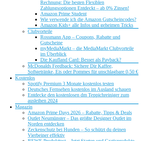
Rechnung: Die besten Flexiblen
Zahlungsoptionen Entdeckt – ab 0% Zinsen!
Amazon Prime Student
Wie verwende ich die Amazon Gutscheincodes?
Amazon Kids+ alle Infos und geheimen Tricks
Clubvorteile
Rossmann App – Coupons, Rabatte und
Gutscheine
myMediaMarkt – die MediaMarkt Clubvorteile
im Überblick
Die Kaufland Card: Besser als Payback?
McDonalds Feedback: Sichere Dir Kaffee,
Softgetränke, Eis oder Pommes für unschlagbare 0,50 €
Kostenlos
Spotify Premium 3 Monate kostenlos testen
Deutsches Fernsehen kostenlos im Ausland schauen
Entdecke den kostenlosen dm Teppichreiniger zum
ausleihen 2024
Magazin
Amazon Prime Days 2026 – Rabatte, Tipps & Deals
Outlet Neumünster – Das größte Designer Outlet im
Norden entdecken
Zeckenschutz bei Hunden – So schützt du deinen
Vierbeiner effektiv
REWE Produkttest – Jetzt Starten und Gratisprodukte