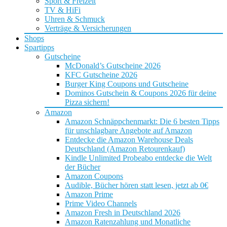
Sport & Freizeit
TV & HiFi
Uhren & Schmuck
Verträge & Versicherungen
Shops
Spartipps
Gutscheine
McDonald’s Gutscheine 2026
KFC Gutscheine 2026
Burger King Coupons und Gutscheine
Dominos Gutschein & Coupons 2026 für deine
Pizza sichern!
Amazon
Amazon Schnäppchenmarkt: Die 6 besten Tipps
für unschlagbare Angebote auf Amazon
Entdecke die Amazon Warehouse Deals
Deutschland (Amazon Retourenkauf)
Kindle Unlimited Probeabo entdecke die Welt
der Bücher
Amazon Coupons
Audible, Bücher hören statt lesen, jetzt ab 0€
Amazon Prime
Prime Video Channels
Amazon Fresh in Deutschland 2026
Amazon Ratenzahlung und Monatliche