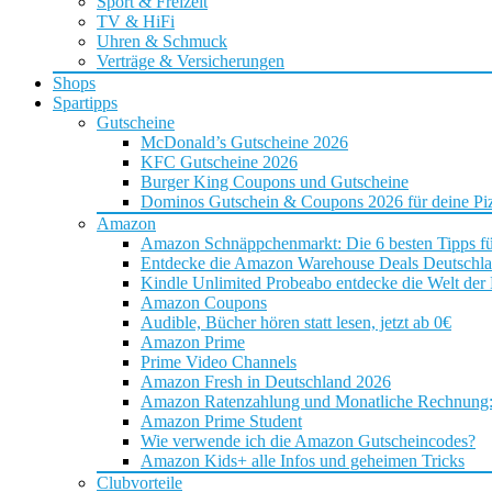
Sport & Freizeit
TV & HiFi
Uhren & Schmuck
Verträge & Versicherungen
Shops
Spartipps
Gutscheine
McDonald’s Gutscheine 2026
KFC Gutscheine 2026
Burger King Coupons und Gutscheine
Dominos Gutschein & Coupons 2026 für deine Piz
Amazon
Amazon Schnäppchenmarkt: Die 6 besten Tipps f
Entdecke die Amazon Warehouse Deals Deutschl
Kindle Unlimited Probeabo entdecke die Welt der
Amazon Coupons
Audible, Bücher hören statt lesen, jetzt ab 0€
Amazon Prime
Prime Video Channels
Amazon Fresh in Deutschland 2026
Amazon Ratenzahlung und Monatliche Rechnung: D
Amazon Prime Student
Wie verwende ich die Amazon Gutscheincodes?
Amazon Kids+ alle Infos und geheimen Tricks
Clubvorteile