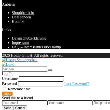
Anbieter
Shopübersicht
Deal senden
Kontakt
Links
Datenschutzerklärung
Impressum
FAQ – Interessantes über hottip
2026 Hottip GmbH. All rights reserved.
Log In
Username
Password
Lost Password?
Remember me
Login
Send this to a friend
Send
Cancel