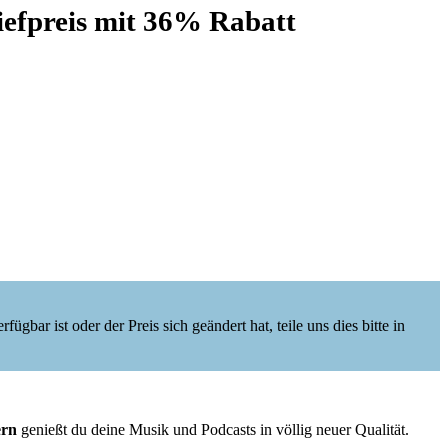
iefpreis mit 36% Rabatt
ügbar ist oder der Preis sich geändert hat, teile uns dies bitte in
ern
genießt du deine Musik und Podcasts in völlig neuer Qualität.