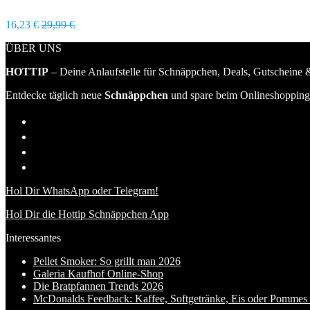
16,23 €
29,99 €
ÜBER UNS
HOTTIP
– Deine Anlaufstelle für Schnäppchen, Deals, Gutscheine &
Entdecke täglich neue
Schnäppchen
und spare beim Onlineshopping 
Hol Dir WhatsApp oder Telegram!
Hol Dir die Hottip Schnäppchen App
Interessantes
Pellet Smoker: So grillt man 2026
Galeria Kaufhof Online-Shop
Die Bratpfannen Trends 2026
McDonalds Feedback: Kaffee, Softgetränke, Eis oder Pommes f