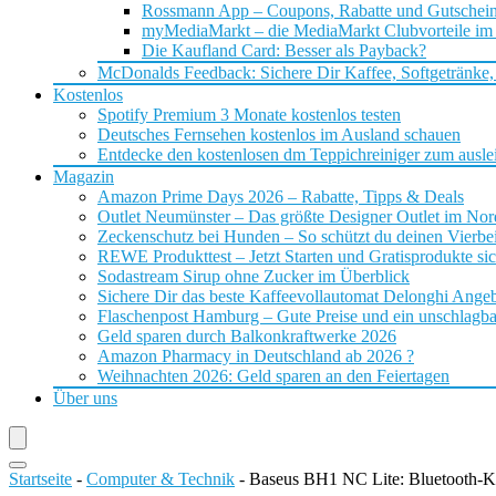
Rossmann App – Coupons, Rabatte und Gutschei
myMediaMarkt – die MediaMarkt Clubvorteile im
Die Kaufland Card: Besser als Payback?
McDonalds Feedback: Sichere Dir Kaffee, Softgetränke,
Kostenlos
Spotify Premium 3 Monate kostenlos testen
Deutsches Fernsehen kostenlos im Ausland schauen
Entdecke den kostenlosen dm Teppichreiniger zum ausle
Magazin
Amazon Prime Days 2026 – Rabatte, Tipps & Deals
Outlet Neumünster – Das größte Designer Outlet im No
Zeckenschutz bei Hunden – So schützt du deinen Vierbei
REWE Produkttest – Jetzt Starten und Gratisprodukte si
Sodastream Sirup ohne Zucker im Überblick
Sichere Dir das beste Kaffeevollautomat Delonghi Ange
Flaschenpost Hamburg – Gute Preise und ein unschlagba
Geld sparen durch Balkonkraftwerke 2026
Amazon Pharmacy in Deutschland ab 2026 ?
Weihnachten 2026: Geld sparen an den Feiertagen
Über uns
Startseite
-
Computer & Technik
-
Baseus BH1 NC Lite: Bluetooth-Ko