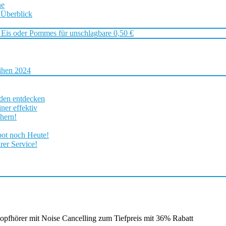
ne
 Überblick
 Eis oder Pommes für unschlagbare 0,50 €
ihen 2024
rden entdecken
ner effektiv
chern!
bot noch Heute!
rer Service!
pfhörer mit Noise Cancelling zum Tiefpreis mit 36% Rabatt