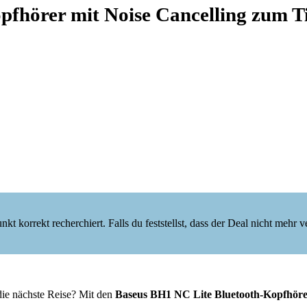
fhörer mit Noise Cancelling zum T
korrekt recherchiert. Falls du feststellst, dass der Deal nicht mehr verf
die nächste Reise? Mit den
Baseus BH1 NC Lite Bluetooth-Kopfhör