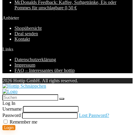
McDonalds Feedback: Kaffee, Softgetränke, Eis oder
Pommes für unschlagbare 0,50 €
Anbieter
Shopübersicht
Deal senden
Kontakt
Links
Datenschutzerklärung
Impressum
FAQ – Interessantes über hottip
2026 Hottip GmbH. All rights reserved.
Log In
Username
Password
Lost Password?
Remember me
Login