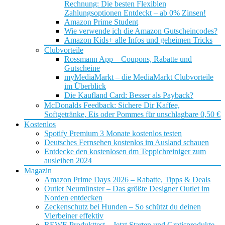
Rechnung: Die besten Flexiblen
Zahlungsoptionen Entdeckt – ab 0% Zinsen!
Amazon Prime Student
Wie verwende ich die Amazon Gutscheincodes?
Amazon Kids+ alle Infos und geheimen Tricks
Clubvorteile
Rossmann App – Coupons, Rabatte und
Gutscheine
myMediaMarkt – die MediaMarkt Clubvorteile
im Überblick
Die Kaufland Card: Besser als Payback?
McDonalds Feedback: Sichere Dir Kaffee,
Softgetränke, Eis oder Pommes für unschlagbare 0,50 €
Kostenlos
Spotify Premium 3 Monate kostenlos testen
Deutsches Fernsehen kostenlos im Ausland schauen
Entdecke den kostenlosen dm Teppichreiniger zum
ausleihen 2024
Magazin
Amazon Prime Days 2026 – Rabatte, Tipps & Deals
Outlet Neumünster – Das größte Designer Outlet im
Norden entdecken
Zeckenschutz bei Hunden – So schützt du deinen
Vierbeiner effektiv
REWE Produkttest – Jetzt Starten und Gratisprodukte