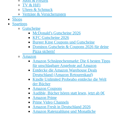
Sport & Freizeit
TV & HiFi
Uhren & Schmuck
Verträge & Versicherungen
Shops
Spartipps
Gutscheine
McDonald’s Gutscheine 2026
KFC Gutscheine 2026
Burger King Coupons und Gutscheine
Dominos Gutschein & Coupons 2026 für deine
Pizza sichern!
Amazon
Amazon Schnäppchenmarkt: Die 6 besten Tipps
für unschlagbare Angebote auf Amazon
Entdecke die Amazon Warehouse Deals
Deutschland (Amazon Retourenkauf)
Kindle Unlimited Probeabo entdecke die Welt
der Bücher
Amazon Coupons
Audible, Bücher hören statt lesen, jetzt ab 0€
Amazon Prime
Prime Video Channels
Amazon Fresh in Deutschland 2026
Amazon Ratenzahlung und Monatliche