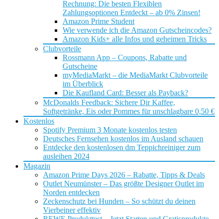
Rechnung: Die besten Flexiblen
Zahlungsoptionen Entdeckt – ab 0% Zinsen!
Amazon Prime Student
Wie verwende ich die Amazon Gutscheincodes?
Amazon Kids+ alle Infos und geheimen Tricks
Clubvorteile
Rossmann App – Coupons, Rabatte und
Gutscheine
myMediaMarkt – die MediaMarkt Clubvorteile
im Überblick
Die Kaufland Card: Besser als Payback?
McDonalds Feedback: Sichere Dir Kaffee,
Softgetränke, Eis oder Pommes für unschlagbare 0,50 €
Kostenlos
Spotify Premium 3 Monate kostenlos testen
Deutsches Fernsehen kostenlos im Ausland schauen
Entdecke den kostenlosen dm Teppichreiniger zum
ausleihen 2024
Magazin
Amazon Prime Days 2026 – Rabatte, Tipps & Deals
Outlet Neumünster – Das größte Designer Outlet im
Norden entdecken
Zeckenschutz bei Hunden – So schützt du deinen
Vierbeiner effektiv
REWE Produkttest – Jetzt Starten und Gratisprodukte