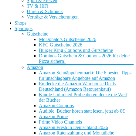
Sport & Freizeit
TV & HiFi
Uhren & Schmuck
Verträge & Versicherungen
Shops
Spartipps
Gutscheine
McDonald’s Gutscheine 2026
KFC Gutscheine 2026
Burger King Coupons und Gutscheine
Dominos Gutschein & Coupons 2026 für deine
Pizza sichern!
Amazon
Amazon Schnäppchenmarkt: Die 6 besten Tipps
für unschlagbare Angebote auf Amazon
Entdecke die Amazon Warehouse Deals
Deutschland (Amazon Retourenkauf)
Kindle Unlimited Probeabo entdecke die Welt
der Bücher
Amazon Coupons
Audible, Bücher hören statt lesen, jetzt ab 0€
Amazon Prime
Prime Video Channels
Amazon Fresh in Deutschland 2026
Amazon Ratenzahlung und Monatliche