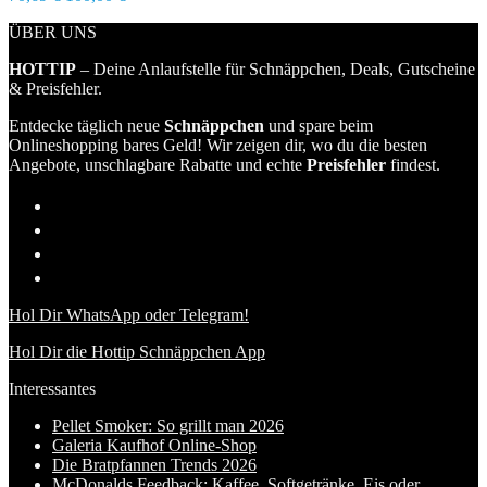
ÜBER UNS
HOTTIP
– Deine Anlaufstelle für Schnäppchen, Deals, Gutscheine
& Preisfehler.
Entdecke täglich neue
Schnäppchen
und spare beim
Onlineshopping bares Geld! Wir zeigen dir, wo du die besten
Angebote, unschlagbare Rabatte und echte
Preisfehler
findest.
Hol Dir WhatsApp oder Telegram!
Hol Dir die Hottip Schnäppchen App
Interessantes
Pellet Smoker: So grillt man 2026
Galeria Kaufhof Online-Shop
Die Bratpfannen Trends 2026
McDonalds Feedback: Kaffee, Softgetränke, Eis oder