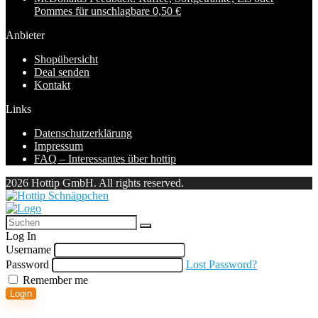
Pommes für unschlagbare 0,50 €
Anbieter
Shopübersicht
Deal senden
Kontakt
Links
Datenschutzerklärung
Impressum
FAQ – Interessantes über hottip
2026 Hottip GmbH. All rights reserved.
Log In
Username
Password
Lost Password?
Remember me
Login