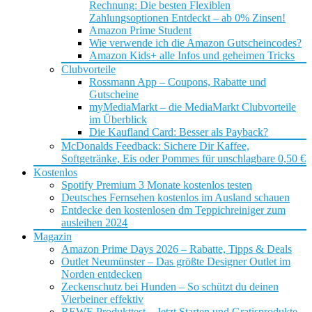
Rechnung: Die besten Flexiblen
Zahlungsoptionen Entdeckt – ab 0% Zinsen!
Amazon Prime Student
Wie verwende ich die Amazon Gutscheincodes?
Amazon Kids+ alle Infos und geheimen Tricks
Clubvorteile
Rossmann App – Coupons, Rabatte und
Gutscheine
myMediaMarkt – die MediaMarkt Clubvorteile
im Überblick
Die Kaufland Card: Besser als Payback?
McDonalds Feedback: Sichere Dir Kaffee,
Softgetränke, Eis oder Pommes für unschlagbare 0,50 €
Kostenlos
Spotify Premium 3 Monate kostenlos testen
Deutsches Fernsehen kostenlos im Ausland schauen
Entdecke den kostenlosen dm Teppichreiniger zum
ausleihen 2024
Magazin
Amazon Prime Days 2026 – Rabatte, Tipps & Deals
Outlet Neumünster – Das größte Designer Outlet im
Norden entdecken
Zeckenschutz bei Hunden – So schützt du deinen
Vierbeiner effektiv
REWE Produkttest – Jetzt Starten und Gratisprodukte