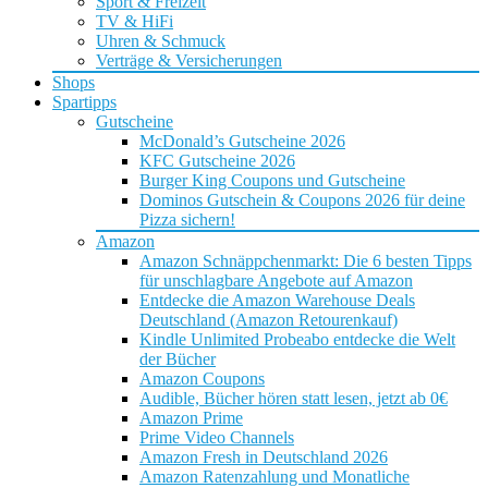
Sport & Freizeit
TV & HiFi
Uhren & Schmuck
Verträge & Versicherungen
Shops
Spartipps
Gutscheine
McDonald’s Gutscheine 2026
KFC Gutscheine 2026
Burger King Coupons und Gutscheine
Dominos Gutschein & Coupons 2026 für deine
Pizza sichern!
Amazon
Amazon Schnäppchenmarkt: Die 6 besten Tipps
für unschlagbare Angebote auf Amazon
Entdecke die Amazon Warehouse Deals
Deutschland (Amazon Retourenkauf)
Kindle Unlimited Probeabo entdecke die Welt
der Bücher
Amazon Coupons
Audible, Bücher hören statt lesen, jetzt ab 0€
Amazon Prime
Prime Video Channels
Amazon Fresh in Deutschland 2026
Amazon Ratenzahlung und Monatliche