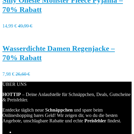
Silly Onesie Monster Fleece Pyjama –
70% Rabatt
14,99 €
49,99 €
Wasserdichte Damen Regenjacke –
70% Rabatt
7,98 €
26,60 €
ÜBER UNS
HOTTIP
– Deine Anlaufstelle für Schnäppchen, Deals, Gutscheine
& Preisfehler.
Entdecke täglich neue
Schnäppchen
und spare beim
Onlineshopping bares Geld! Wir zeigen dir, wo du die besten
Angebote, unschlagbare Rabatte und echte
Preisfehler
findest.