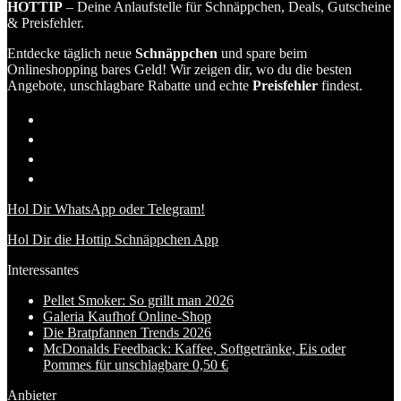
HOTTIP
– Deine Anlaufstelle für Schnäppchen, Deals, Gutscheine
& Preisfehler.
Entdecke täglich neue
Schnäppchen
und spare beim
Onlineshopping bares Geld! Wir zeigen dir, wo du die besten
Angebote, unschlagbare Rabatte und echte
Preisfehler
findest.
Hol Dir WhatsApp oder Telegram!
Hol Dir die Hottip Schnäppchen App
Interessantes
Pellet Smoker: So grillt man 2026
Galeria Kaufhof Online-Shop
Die Bratpfannen Trends 2026
McDonalds Feedback: Kaffee, Softgetränke, Eis oder
Pommes für unschlagbare 0,50 €
Anbieter