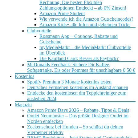
Rechnung: Die besten Flexiblen
Zahlungsoptionen Entdeckt – ab 0% Zinsen!
Amazon Prime Student
Wie verwende ich die Amazon Gutscheincodes?
Amazon Kids+ alle Infos und geheimen Tricks
Clubvorteile
Rossmann App – Coupons, Rabatte und
Gutscheine
myMediaMarkt – die MediaMarkt Clubvorteile
im Überblick
Die Kaufland Card: Besser als Payback?
McDonalds Feedback: Sichere Dir Kaffee,
Softgetränke, Eis oder Pommes für unschlagbare 0,50 €
Kostenlos
Spotify Premium 3 Monate kostenlos testen
Deutsches Fernsehen kostenlos im Ausland schauen
Entdecke den kostenlosen dm Teppichreiniger zum
ausleihen 2024
Magazin
Amazon Prime Days 2026 – Rabatte, Tipps & Deals
Outlet Neumünster – Das größte Designer Outlet im
Norden entdecken
Zeckenschutz bei Hunden – So schützt du deinen
Vierbeiner effektiv
REWE Produkttest – Jetzt Starten und Gratisprodukte