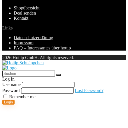
Shopübersicht
Deal senden
Kontakt
Links
Datenschutzerklärung
Impressum
FAQ – Interessantes über hottip
2026 Hottip GmbH. All rights reserved.
Log In
Username
Password
Lost Password?
Remember me
Login