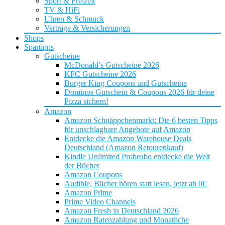
Sport & Freizeit
TV & HiFi
Uhren & Schmuck
Verträge & Versicherungen
Shops
Spartipps
Gutscheine
McDonald’s Gutscheine 2026
KFC Gutscheine 2026
Burger King Coupons und Gutscheine
Dominos Gutschein & Coupons 2026 für deine
Pizza sichern!
Amazon
Amazon Schnäppchenmarkt: Die 6 besten Tipps
für unschlagbare Angebote auf Amazon
Entdecke die Amazon Warehouse Deals
Deutschland (Amazon Retourenkauf)
Kindle Unlimited Probeabo entdecke die Welt
der Bücher
Amazon Coupons
Audible, Bücher hören statt lesen, jetzt ab 0€
Amazon Prime
Prime Video Channels
Amazon Fresh in Deutschland 2026
Amazon Ratenzahlung und Monatliche