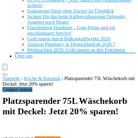
sichern!
Sodastream Sirup ohne Zucker im Überblick
Sichere Dir das beste Kaffeevollautomat Delonghi
Angebot noch Heute!
Flaschenpost Hamburg – Gute Preise und ein
unschlagbarer Service!
Geld sparen durch Balkonkraftwerke 2026
Amazon Pharmacy in Deutschland ab 2026 ?
Weihnachten 2026: Geld sparen an den Feiertagen
Über uns
Startseite
-
Küche & Haushalt
-
Platzsparender 75L Wäschekorb mit
Deckel: Jetzt 20% sparen!
Coupon nutzen
Platzsparender 75L Wäschekorb
mit Deckel: Jetzt 20% sparen!