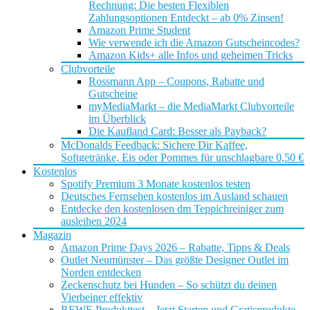
Rechnung: Die besten Flexiblen
Zahlungsoptionen Entdeckt – ab 0% Zinsen!
Amazon Prime Student
Wie verwende ich die Amazon Gutscheincodes?
Amazon Kids+ alle Infos und geheimen Tricks
Clubvorteile
Rossmann App – Coupons, Rabatte und
Gutscheine
myMediaMarkt – die MediaMarkt Clubvorteile
im Überblick
Die Kaufland Card: Besser als Payback?
McDonalds Feedback: Sichere Dir Kaffee,
Softgetränke, Eis oder Pommes für unschlagbare 0,50 €
Kostenlos
Spotify Premium 3 Monate kostenlos testen
Deutsches Fernsehen kostenlos im Ausland schauen
Entdecke den kostenlosen dm Teppichreiniger zum
ausleihen 2024
Magazin
Amazon Prime Days 2026 – Rabatte, Tipps & Deals
Outlet Neumünster – Das größte Designer Outlet im
Norden entdecken
Zeckenschutz bei Hunden – So schützt du deinen
Vierbeiner effektiv
REWE Produkttest – Jetzt Starten und Gratisprodukte