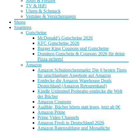
Sport & Freizeit
TV & HiFi
Uhren & Schmuck
Verträge & Versicherungen
Shops
Spartipps
Gutscheine
McDonald’s Gutscheine 2026
KFC Gutscheine 2026
Burger King Coupons und Gutscheine
Dominos Gutschein & Coupons 2026 für deine
Pizza sichern!
Amazon
Amazon Schnäppchenmarkt: Die 6 besten Tipps
für unschlagbare Angebote auf Amazon
Entdecke die Amazon Warehouse Deals
Deutschland (Amazon Retourenkauf)
Kindle Unlimited Probeabo entdecke die Welt
der Bücher
Amazon Coupons
Audible, Bücher hören statt lesen, jetzt ab 0€
Amazon Prime
Prime Video Channels
Amazon Fresh in Deutschland 2026
Amazon Ratenzahlung und Monatliche