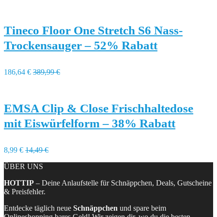
Tineco Floor One Stretch S6 Nass-
Trockensauger – 52% Rabatt
186,64 €
389,99 €
EMSA Clip & Close Frischhaltedose
mit Eiswürfelform – 38% Rabatt
8,99 €
14,49 €
ÜBER UNS
HOTTIP
– Deine Anlaufstelle für Schnäppchen, Deals, Gutscheine
& Preisfehler.
Entdecke täglich neue
Schnäppchen
und spare beim
Onlineshopping bares Geld! Wir zeigen dir, wo du die besten