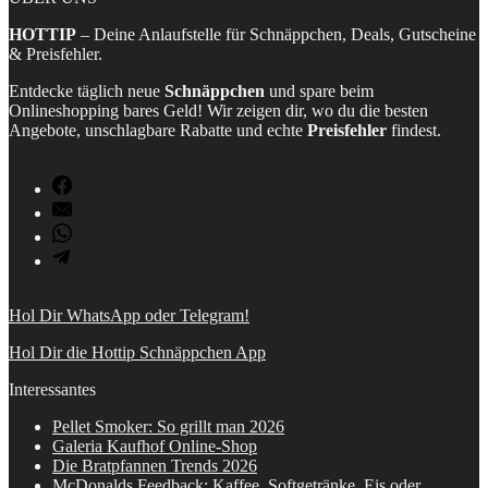
HOTTIP
– Deine Anlaufstelle für Schnäppchen, Deals, Gutscheine
& Preisfehler.
Entdecke täglich neue
Schnäppchen
und spare beim
Onlineshopping bares Geld! Wir zeigen dir, wo du die besten
Angebote, unschlagbare Rabatte und echte
Preisfehler
findest.
Hol Dir WhatsApp oder Telegram!
Hol Dir die Hottip Schnäppchen App
Interessantes
Pellet Smoker: So grillt man 2026
Galeria Kaufhof Online-Shop
Die Bratpfannen Trends 2026
McDonalds Feedback: Kaffee, Softgetränke, Eis oder