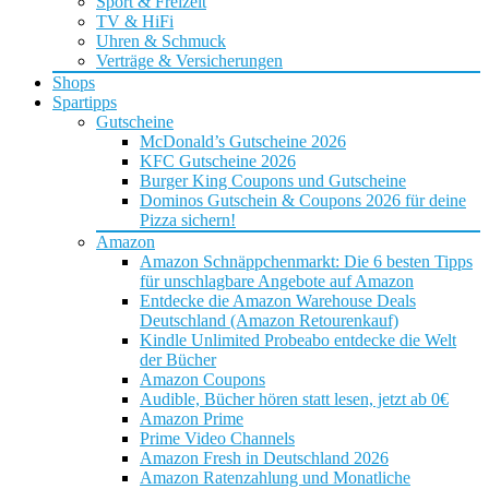
Sport & Freizeit
TV & HiFi
Uhren & Schmuck
Verträge & Versicherungen
Shops
Spartipps
Gutscheine
McDonald’s Gutscheine 2026
KFC Gutscheine 2026
Burger King Coupons und Gutscheine
Dominos Gutschein & Coupons 2026 für deine
Pizza sichern!
Amazon
Amazon Schnäppchenmarkt: Die 6 besten Tipps
für unschlagbare Angebote auf Amazon
Entdecke die Amazon Warehouse Deals
Deutschland (Amazon Retourenkauf)
Kindle Unlimited Probeabo entdecke die Welt
der Bücher
Amazon Coupons
Audible, Bücher hören statt lesen, jetzt ab 0€
Amazon Prime
Prime Video Channels
Amazon Fresh in Deutschland 2026
Amazon Ratenzahlung und Monatliche