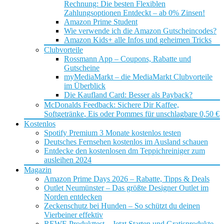
Rechnung: Die besten Flexiblen
Zahlungsoptionen Entdeckt – ab 0% Zinsen!
Amazon Prime Student
Wie verwende ich die Amazon Gutscheincodes?
Amazon Kids+ alle Infos und geheimen Tricks
Clubvorteile
Rossmann App – Coupons, Rabatte und
Gutscheine
myMediaMarkt – die MediaMarkt Clubvorteile
im Überblick
Die Kaufland Card: Besser als Payback?
McDonalds Feedback: Sichere Dir Kaffee,
Softgetränke, Eis oder Pommes für unschlagbare 0,50 €
Kostenlos
Spotify Premium 3 Monate kostenlos testen
Deutsches Fernsehen kostenlos im Ausland schauen
Entdecke den kostenlosen dm Teppichreiniger zum
ausleihen 2024
Magazin
Amazon Prime Days 2026 – Rabatte, Tipps & Deals
Outlet Neumünster – Das größte Designer Outlet im
Norden entdecken
Zeckenschutz bei Hunden – So schützt du deinen
Vierbeiner effektiv
REWE Produkttest – Jetzt Starten und Gratisprodukte