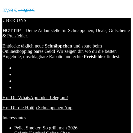
87,99 €
149,99 €
ÜBER UNS
HOTTIP
– Deine Anlaufstelle für Schnäppchen, Deals, Gutscheine
& Preisfehler.
Entdecke täglich neue
Schnäppchen
und spare beim
Onlineshopping bares Geld! Wir zeigen dir, wo du die besten
Angebote, unschlagbare Rabatte und echte
Preisfehler
findest.
Hol Dir WhatsApp oder Telegram!
Hol Dir die Hottip Schnäppchen App
Interessantes
Pellet Smoker: So grillt man 2026