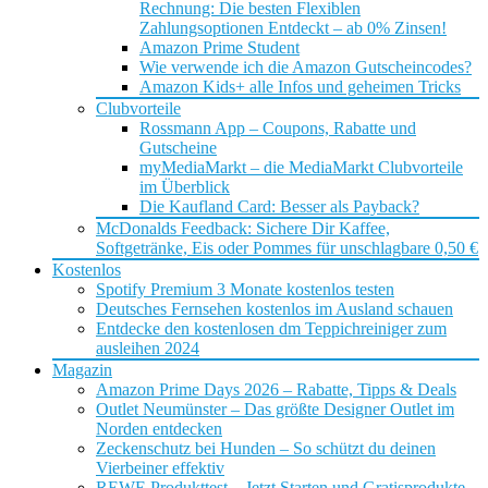
Rechnung: Die besten Flexiblen
Zahlungsoptionen Entdeckt – ab 0% Zinsen!
Amazon Prime Student
Wie verwende ich die Amazon Gutscheincodes?
Amazon Kids+ alle Infos und geheimen Tricks
Clubvorteile
Rossmann App – Coupons, Rabatte und
Gutscheine
myMediaMarkt – die MediaMarkt Clubvorteile
im Überblick
Die Kaufland Card: Besser als Payback?
McDonalds Feedback: Sichere Dir Kaffee,
Softgetränke, Eis oder Pommes für unschlagbare 0,50 €
Kostenlos
Spotify Premium 3 Monate kostenlos testen
Deutsches Fernsehen kostenlos im Ausland schauen
Entdecke den kostenlosen dm Teppichreiniger zum
ausleihen 2024
Magazin
Amazon Prime Days 2026 – Rabatte, Tipps & Deals
Outlet Neumünster – Das größte Designer Outlet im
Norden entdecken
Zeckenschutz bei Hunden – So schützt du deinen
Vierbeiner effektiv
REWE Produkttest – Jetzt Starten und Gratisprodukte