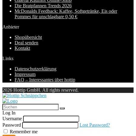
Galeria Kaufhof Online-Shop
Die Bratpfannen Trends 2026
McDonalds Feedback: Kaffee, Softgetränke, Eis oder
Pommes für unschlagbare 0,50 €
Anbieter
Shopübersicht
Deal senden
Kontakt
Links
Datenschutzerklärung
Impressum
FAQ – Interessantes über hottip
2026 Hottip GmbH. All rights reserved.
Log In
Username
Password
Lost Password?
Remember me