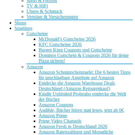
Sport & Freizeit
TV & HiFi
Uhren & Schmuck
Verträge & Versicherungen
Shops
Spartipps
Gutscheine
McDonald’s Gutscheine 2026
KFC Gutscheine 2026
Burger King Coupons und Gutscheine
Dominos Gutschein & Coupons 2026 für deine
Pizza sichern!
Amazon
Amazon Schnäppchenmarkt: Die 6 besten Tipps
für unschlagbare Angebote auf Amazon
Entdecke die Amazon Warehouse Deals
Deutschland (Amazon Retourenkauf)
Kindle Unlimited Probeabo entdecke die Welt
der Bücher
Amazon Coupons
Audible, Bücher hören statt lesen, jetzt ab 0€
Amazon Prime
Prime Video Channels
Amazon Fresh in Deutschland 2026
Amazon Ratenzahlung und Monatliche