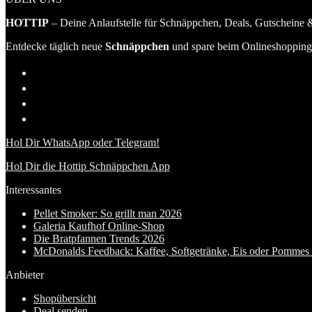
HOTTIP
– Deine Anlaufstelle für Schnäppchen, Deals, Gutscheine &
Entdecke täglich neue
Schnäppchen
und spare beim Onlineshopping 
Hol Dir WhatsApp oder Telegram!
Hol Dir die Hottip Schnäppchen App
Interessantes
Pellet Smoker: So grillt man 2026
Galeria Kaufhof Online-Shop
Die Bratpfannen Trends 2026
McDonalds Feedback: Kaffee, Softgetränke, Eis oder Pommes f
Anbieter
Shopübersicht
Deal senden