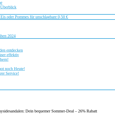
ne
 Überblick
 Eis oder Pommes für unschlagbare 0,50 €
ihen 2024
rden entdecken
ner effektiv
chern!
bot noch Heute!
rer Service!
ysidesandalen: Dein bequemer Sommer-Deal – 26% Rabatt