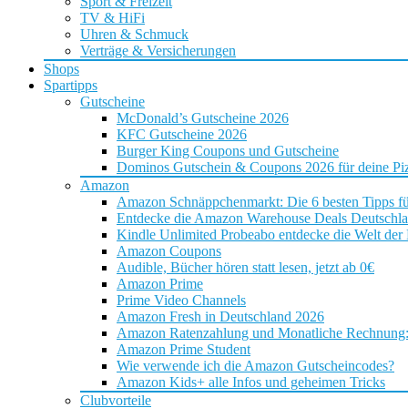
Sport & Freizeit
TV & HiFi
Uhren & Schmuck
Verträge & Versicherungen
Shops
Spartipps
Gutscheine
McDonald’s Gutscheine 2026
KFC Gutscheine 2026
Burger King Coupons und Gutscheine
Dominos Gutschein & Coupons 2026 für deine Piz
Amazon
Amazon Schnäppchenmarkt: Die 6 besten Tipps f
Entdecke die Amazon Warehouse Deals Deutschl
Kindle Unlimited Probeabo entdecke die Welt der
Amazon Coupons
Audible, Bücher hören statt lesen, jetzt ab 0€
Amazon Prime
Prime Video Channels
Amazon Fresh in Deutschland 2026
Amazon Ratenzahlung und Monatliche Rechnung: D
Amazon Prime Student
Wie verwende ich die Amazon Gutscheincodes?
Amazon Kids+ alle Infos und geheimen Tricks
Clubvorteile