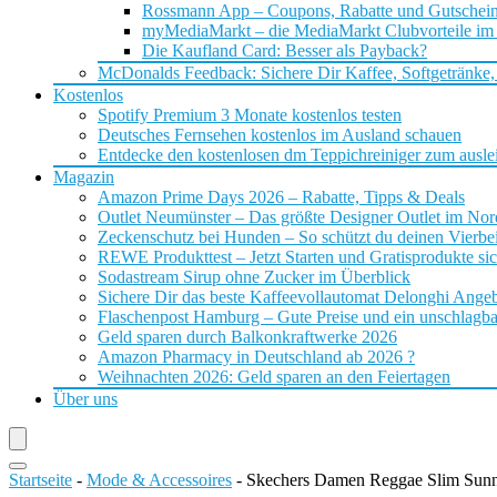
Rossmann App – Coupons, Rabatte und Gutschei
myMediaMarkt – die MediaMarkt Clubvorteile im
Die Kaufland Card: Besser als Payback?
McDonalds Feedback: Sichere Dir Kaffee, Softgetränke,
Kostenlos
Spotify Premium 3 Monate kostenlos testen
Deutsches Fernsehen kostenlos im Ausland schauen
Entdecke den kostenlosen dm Teppichreiniger zum ausle
Magazin
Amazon Prime Days 2026 – Rabatte, Tipps & Deals
Outlet Neumünster – Das größte Designer Outlet im No
Zeckenschutz bei Hunden – So schützt du deinen Vierbei
REWE Produkttest – Jetzt Starten und Gratisprodukte si
Sodastream Sirup ohne Zucker im Überblick
Sichere Dir das beste Kaffeevollautomat Delonghi Ange
Flaschenpost Hamburg – Gute Preise und ein unschlagba
Geld sparen durch Balkonkraftwerke 2026
Amazon Pharmacy in Deutschland ab 2026 ?
Weihnachten 2026: Geld sparen an den Feiertagen
Über uns
Startseite
-
Mode & Accessoires
-
Skechers Damen Reggae Slim Sunn