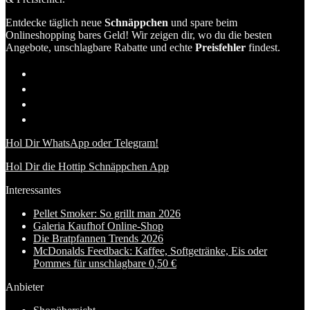
Entdecke täglich neue
Schnäppchen
und spare beim
Onlineshopping bares Geld! Wir zeigen dir, wo du die besten
Angebote, unschlagbare Rabatte und echte
Preisfehler
findest.
Hol Dir WhatsApp oder Telegram!
Hol Dir die Hottip Schnäppchen App
Interessantes
Pellet Smoker: So grillt man 2026
Galeria Kaufhof Online-Shop
Die Bratpfannen Trends 2026
McDonalds Feedback: Kaffee, Softgetränke, Eis oder
Pommes für unschlagbare 0,50 €
Anbieter