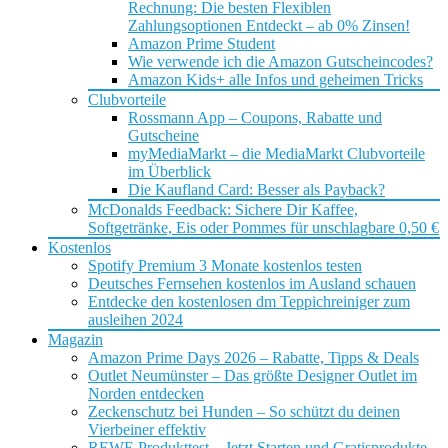
Rechnung: Die besten Flexiblen
Zahlungsoptionen Entdeckt – ab 0% Zinsen!
Amazon Prime Student
Wie verwende ich die Amazon Gutscheincodes?
Amazon Kids+ alle Infos und geheimen Tricks
Clubvorteile
Rossmann App – Coupons, Rabatte und
Gutscheine
myMediaMarkt – die MediaMarkt Clubvorteile
im Überblick
Die Kaufland Card: Besser als Payback?
McDonalds Feedback: Sichere Dir Kaffee,
Softgetränke, Eis oder Pommes für unschlagbare 0,50 €
Kostenlos
Spotify Premium 3 Monate kostenlos testen
Deutsches Fernsehen kostenlos im Ausland schauen
Entdecke den kostenlosen dm Teppichreiniger zum
ausleihen 2024
Magazin
Amazon Prime Days 2026 – Rabatte, Tipps & Deals
Outlet Neumünster – Das größte Designer Outlet im
Norden entdecken
Zeckenschutz bei Hunden – So schützt du deinen
Vierbeiner effektiv
REWE Produkttest – Jetzt Starten und Gratisprodukte