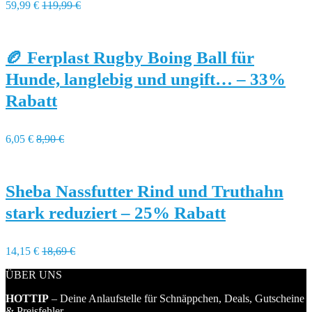
59,99 €
119,99 €
🏉 Ferplast Rugby Boing Ball für
Hunde, langlebig und ungift… – 33%
Rabatt
6,05 €
8,90 €
Sheba Nassfutter Rind und Truthahn
stark reduziert – 25% Rabatt
14,15 €
18,69 €
ÜBER UNS
HOTTIP
– Deine Anlaufstelle für Schnäppchen, Deals, Gutscheine
& Preisfehler.