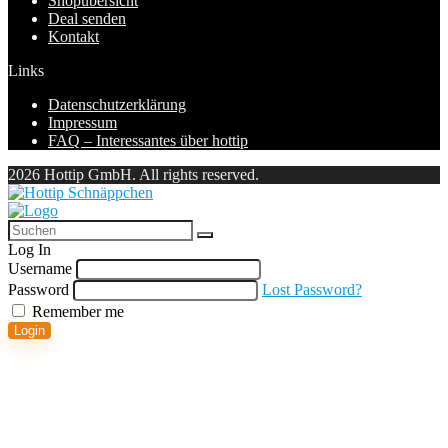
Shopübersicht
Deal senden
Kontakt
Links
Datenschutzerklärung
Impressum
FAQ – Interessantes über hottip
2026 Hottip GmbH. All rights reserved.
Log In
Username
Password
Lost Password?
Remember me
Login