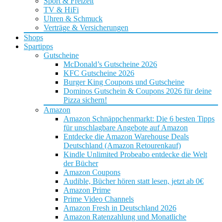
Sport & Freizeit
TV & HiFi
Uhren & Schmuck
Verträge & Versicherungen
Shops
Spartipps
Gutscheine
McDonald’s Gutscheine 2026
KFC Gutscheine 2026
Burger King Coupons und Gutscheine
Dominos Gutschein & Coupons 2026 für deine
Pizza sichern!
Amazon
Amazon Schnäppchenmarkt: Die 6 besten Tipps
für unschlagbare Angebote auf Amazon
Entdecke die Amazon Warehouse Deals
Deutschland (Amazon Retourenkauf)
Kindle Unlimited Probeabo entdecke die Welt
der Bücher
Amazon Coupons
Audible, Bücher hören statt lesen, jetzt ab 0€
Amazon Prime
Prime Video Channels
Amazon Fresh in Deutschland 2026
Amazon Ratenzahlung und Monatliche