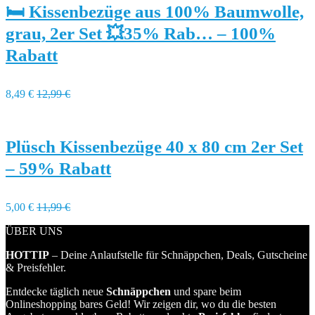
🛏️ Kissenbezüge aus 100% Baumwolle,
grau, 2er Set 💥35% Rab… – 100%
Rabatt
8,49 €
12,99 €
Plüsch Kissenbezüge 40 x 80 cm 2er Set
– 59% Rabatt
5,00 €
11,99 €
ÜBER UNS
HOTTIP
– Deine Anlaufstelle für Schnäppchen, Deals, Gutscheine
& Preisfehler.
Entdecke täglich neue
Schnäppchen
und spare beim
Onlineshopping bares Geld! Wir zeigen dir, wo du die besten