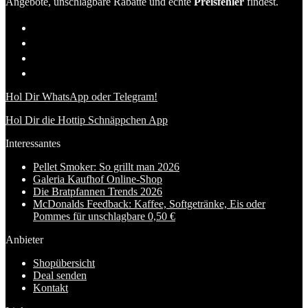
Angebote, unschlagbare Rabatte und echte
Preisfehler
findest.
Hol Dir WhatsApp oder Telegram!
Hol Dir die Hottip Schnäppchen App
Interessantes
Pellet Smoker: So grillt man 2026
Galeria Kaufhof Online-Shop
Die Bratpfannen Trends 2026
McDonalds Feedback: Kaffee, Softgetränke, Eis oder
Pommes für unschlagbare 0,50 €
Anbieter
Shopübersicht
Deal senden
Kontakt