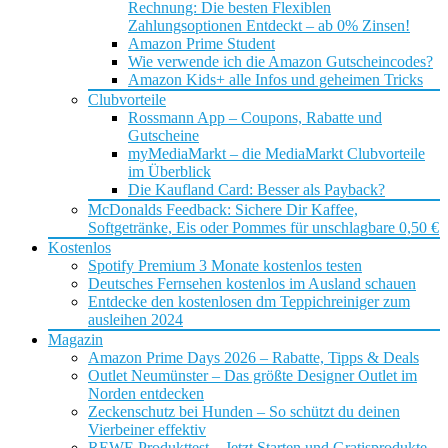
Rechnung: Die besten Flexiblen
Zahlungsoptionen Entdeckt – ab 0% Zinsen!
Amazon Prime Student
Wie verwende ich die Amazon Gutscheincodes?
Amazon Kids+ alle Infos und geheimen Tricks
Clubvorteile
Rossmann App – Coupons, Rabatte und
Gutscheine
myMediaMarkt – die MediaMarkt Clubvorteile
im Überblick
Die Kaufland Card: Besser als Payback?
McDonalds Feedback: Sichere Dir Kaffee,
Softgetränke, Eis oder Pommes für unschlagbare 0,50 €
Kostenlos
Spotify Premium 3 Monate kostenlos testen
Deutsches Fernsehen kostenlos im Ausland schauen
Entdecke den kostenlosen dm Teppichreiniger zum
ausleihen 2024
Magazin
Amazon Prime Days 2026 – Rabatte, Tipps & Deals
Outlet Neumünster – Das größte Designer Outlet im
Norden entdecken
Zeckenschutz bei Hunden – So schützt du deinen
Vierbeiner effektiv
REWE Produkttest – Jetzt Starten und Gratisprodukte