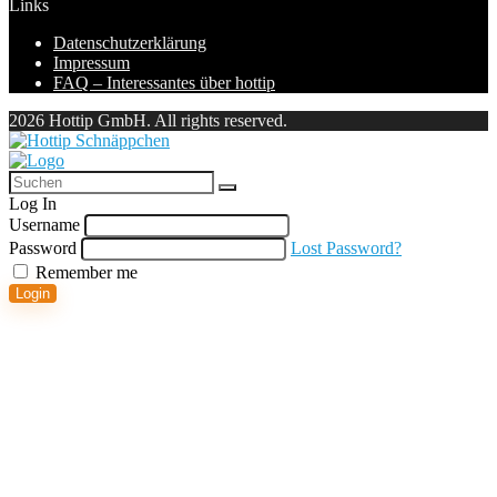
Links
Datenschutzerklärung
Impressum
FAQ – Interessantes über hottip
2026 Hottip GmbH. All rights reserved.
Log In
Username
Password
Lost Password?
Remember me
Login