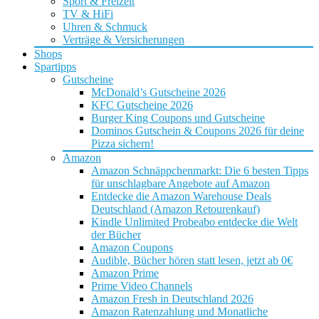
Sport & Freizeit
TV & HiFi
Uhren & Schmuck
Verträge & Versicherungen
Shops
Spartipps
Gutscheine
McDonald’s Gutscheine 2026
KFC Gutscheine 2026
Burger King Coupons und Gutscheine
Dominos Gutschein & Coupons 2026 für deine
Pizza sichern!
Amazon
Amazon Schnäppchenmarkt: Die 6 besten Tipps
für unschlagbare Angebote auf Amazon
Entdecke die Amazon Warehouse Deals
Deutschland (Amazon Retourenkauf)
Kindle Unlimited Probeabo entdecke die Welt
der Bücher
Amazon Coupons
Audible, Bücher hören statt lesen, jetzt ab 0€
Amazon Prime
Prime Video Channels
Amazon Fresh in Deutschland 2026
Amazon Ratenzahlung und Monatliche