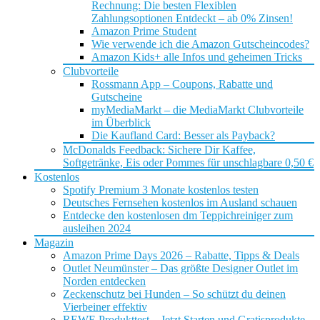
Rechnung: Die besten Flexiblen
Zahlungsoptionen Entdeckt – ab 0% Zinsen!
Amazon Prime Student
Wie verwende ich die Amazon Gutscheincodes?
Amazon Kids+ alle Infos und geheimen Tricks
Clubvorteile
Rossmann App – Coupons, Rabatte und
Gutscheine
myMediaMarkt – die MediaMarkt Clubvorteile
im Überblick
Die Kaufland Card: Besser als Payback?
McDonalds Feedback: Sichere Dir Kaffee,
Softgetränke, Eis oder Pommes für unschlagbare 0,50 €
Kostenlos
Spotify Premium 3 Monate kostenlos testen
Deutsches Fernsehen kostenlos im Ausland schauen
Entdecke den kostenlosen dm Teppichreiniger zum
ausleihen 2024
Magazin
Amazon Prime Days 2026 – Rabatte, Tipps & Deals
Outlet Neumünster – Das größte Designer Outlet im
Norden entdecken
Zeckenschutz bei Hunden – So schützt du deinen
Vierbeiner effektiv
REWE Produkttest – Jetzt Starten und Gratisprodukte