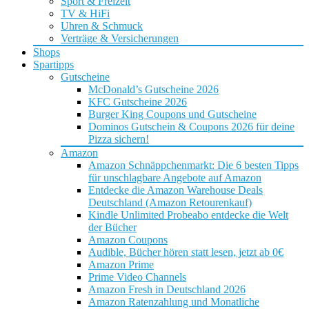
Sport & Freizeit
TV & HiFi
Uhren & Schmuck
Verträge & Versicherungen
Shops
Spartipps
Gutscheine
McDonald’s Gutscheine 2026
KFC Gutscheine 2026
Burger King Coupons und Gutscheine
Dominos Gutschein & Coupons 2026 für deine
Pizza sichern!
Amazon
Amazon Schnäppchenmarkt: Die 6 besten Tipps
für unschlagbare Angebote auf Amazon
Entdecke die Amazon Warehouse Deals
Deutschland (Amazon Retourenkauf)
Kindle Unlimited Probeabo entdecke die Welt
der Bücher
Amazon Coupons
Audible, Bücher hören statt lesen, jetzt ab 0€
Amazon Prime
Prime Video Channels
Amazon Fresh in Deutschland 2026
Amazon Ratenzahlung und Monatliche