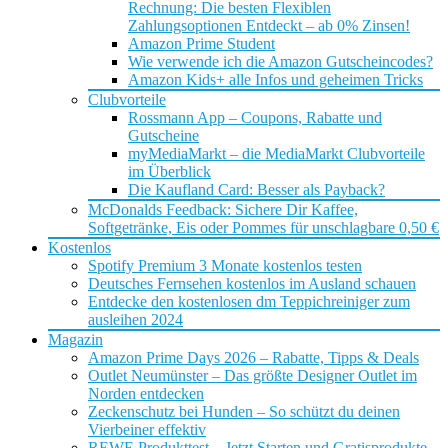
Rechnung: Die besten Flexiblen
Zahlungsoptionen Entdeckt – ab 0% Zinsen!
Amazon Prime Student
Wie verwende ich die Amazon Gutscheincodes?
Amazon Kids+ alle Infos und geheimen Tricks
Clubvorteile
Rossmann App – Coupons, Rabatte und
Gutscheine
myMediaMarkt – die MediaMarkt Clubvorteile
im Überblick
Die Kaufland Card: Besser als Payback?
McDonalds Feedback: Sichere Dir Kaffee,
Softgetränke, Eis oder Pommes für unschlagbare 0,50 €
Kostenlos
Spotify Premium 3 Monate kostenlos testen
Deutsches Fernsehen kostenlos im Ausland schauen
Entdecke den kostenlosen dm Teppichreiniger zum
ausleihen 2024
Magazin
Amazon Prime Days 2026 – Rabatte, Tipps & Deals
Outlet Neumünster – Das größte Designer Outlet im
Norden entdecken
Zeckenschutz bei Hunden – So schützt du deinen
Vierbeiner effektiv
REWE Produkttest – Jetzt Starten und Gratisprodukte