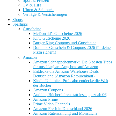
Sport & Freizeit
TV & HiFi
Uhren & Schmuck
Verträge & Versicherungen
Shops
Spartipps
Gutscheine
McDonald’s Gutscheine 2026
KFC Gutscheine 2026
Burger King Coupons und Gutscheine
Dominos Gutschein & Coupons 2026 für deine
Pizza sichern!
Amazon
Amazon Schnäppchenmarkt: Die 6 besten Tipps
für unschlagbare Angebote auf Amazon
Entdecke die Amazon Warehouse Deals
Deutschland (Amazon Retourenkauf)
Kindle Unlimited Probeabo entdecke die Welt
der Bücher
Amazon Coupons
Audible, Bücher hören statt lesen, jetzt ab 0€
Amazon Prime
Prime Video Channels
Amazon Fresh in Deutschland 2026
Amazon Ratenzahlung und Monatliche