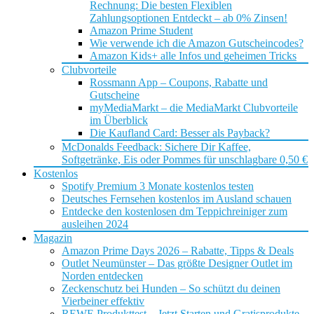
Rechnung: Die besten Flexiblen
Zahlungsoptionen Entdeckt – ab 0% Zinsen!
Amazon Prime Student
Wie verwende ich die Amazon Gutscheincodes?
Amazon Kids+ alle Infos und geheimen Tricks
Clubvorteile
Rossmann App – Coupons, Rabatte und
Gutscheine
myMediaMarkt – die MediaMarkt Clubvorteile
im Überblick
Die Kaufland Card: Besser als Payback?
McDonalds Feedback: Sichere Dir Kaffee,
Softgetränke, Eis oder Pommes für unschlagbare 0,50 €
Kostenlos
Spotify Premium 3 Monate kostenlos testen
Deutsches Fernsehen kostenlos im Ausland schauen
Entdecke den kostenlosen dm Teppichreiniger zum
ausleihen 2024
Magazin
Amazon Prime Days 2026 – Rabatte, Tipps & Deals
Outlet Neumünster – Das größte Designer Outlet im
Norden entdecken
Zeckenschutz bei Hunden – So schützt du deinen
Vierbeiner effektiv
REWE Produkttest – Jetzt Starten und Gratisprodukte