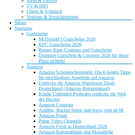
Sport & Freizeit
TV & HiFi
Uhren & Schmuck
Verträge & Versicherungen
Shops
Spartipps
Gutscheine
McDonald’s Gutscheine 2026
KFC Gutscheine 2026
Burger King Coupons und Gutscheine
Dominos Gutschein & Coupons 2026 für deine
Pizza sichern!
Amazon
Amazon Schnäppchenmarkt: Die 6 besten Tipps
für unschlagbare Angebote auf Amazon
Entdecke die Amazon Warehouse Deals
Deutschland (Amazon Retourenkauf)
Kindle Unlimited Probeabo entdecke die Welt
der Bücher
Amazon Coupons
Audible, Bücher hören statt lesen, jetzt ab 0€
Amazon Prime
Prime Video Channels
Amazon Fresh in Deutschland 2026
Amazon Ratenzahlung und Monatliche