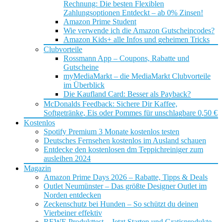
Rechnung: Die besten Flexiblen
Zahlungsoptionen Entdeckt – ab 0% Zinsen!
Amazon Prime Student
Wie verwende ich die Amazon Gutscheincodes?
Amazon Kids+ alle Infos und geheimen Tricks
Clubvorteile
Rossmann App – Coupons, Rabatte und
Gutscheine
myMediaMarkt – die MediaMarkt Clubvorteile
im Überblick
Die Kaufland Card: Besser als Payback?
McDonalds Feedback: Sichere Dir Kaffee,
Softgetränke, Eis oder Pommes für unschlagbare 0,50 €
Kostenlos
Spotify Premium 3 Monate kostenlos testen
Deutsches Fernsehen kostenlos im Ausland schauen
Entdecke den kostenlosen dm Teppichreiniger zum
ausleihen 2024
Magazin
Amazon Prime Days 2026 – Rabatte, Tipps & Deals
Outlet Neumünster – Das größte Designer Outlet im
Norden entdecken
Zeckenschutz bei Hunden – So schützt du deinen
Vierbeiner effektiv
REWE Produkttest – Jetzt Starten und Gratisprodukte