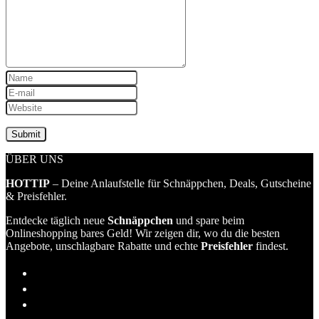
ÜBER UNS
HOTTIP
– Deine Anlaufstelle für Schnäppchen, Deals, Gutscheine
& Preisfehler.
Entdecke täglich neue
Schnäppchen
und spare beim
Onlineshopping bares Geld! Wir zeigen dir, wo du die besten
Angebote, unschlagbare Rabatte und echte
Preisfehler
findest.