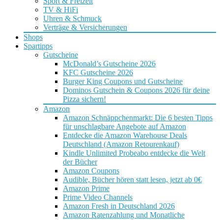
Sport & Freizeit
TV & HiFi
Uhren & Schmuck
Verträge & Versicherungen
Shops
Spartipps
Gutscheine
McDonald’s Gutscheine 2026
KFC Gutscheine 2026
Burger King Coupons und Gutscheine
Dominos Gutschein & Coupons 2026 für deine
Pizza sichern!
Amazon
Amazon Schnäppchenmarkt: Die 6 besten Tipps
für unschlagbare Angebote auf Amazon
Entdecke die Amazon Warehouse Deals
Deutschland (Amazon Retourenkauf)
Kindle Unlimited Probeabo entdecke die Welt
der Bücher
Amazon Coupons
Audible, Bücher hören statt lesen, jetzt ab 0€
Amazon Prime
Prime Video Channels
Amazon Fresh in Deutschland 2026
Amazon Ratenzahlung und Monatliche