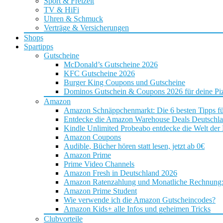
Sport & Freizeit
TV & HiFi
Uhren & Schmuck
Verträge & Versicherungen
Shops
Spartipps
Gutscheine
McDonald’s Gutscheine 2026
KFC Gutscheine 2026
Burger King Coupons und Gutscheine
Dominos Gutschein & Coupons 2026 für deine Piz
Amazon
Amazon Schnäppchenmarkt: Die 6 besten Tipps f
Entdecke die Amazon Warehouse Deals Deutschl
Kindle Unlimited Probeabo entdecke die Welt der
Amazon Coupons
Audible, Bücher hören statt lesen, jetzt ab 0€
Amazon Prime
Prime Video Channels
Amazon Fresh in Deutschland 2026
Amazon Ratenzahlung und Monatliche Rechnung: D
Amazon Prime Student
Wie verwende ich die Amazon Gutscheincodes?
Amazon Kids+ alle Infos und geheimen Tricks
Clubvorteile