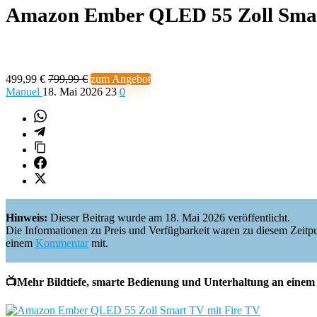
Amazon Ember QLED 55 Zoll Smar
499,99 €
799,99 €
zum Angebot
Manuel
18. Mai 2026
23
0
Hinweis:
Dieser Beitrag wurde am 18. Mai 2026 veröffentlicht.
Die Informationen zu Preis und Verfügbarkeit waren zu diesem Zeitpunkt 
einem
Kommentar
mit.
📺Mehr Bildtiefe, smarte Bedienung und Unterhaltung an einem