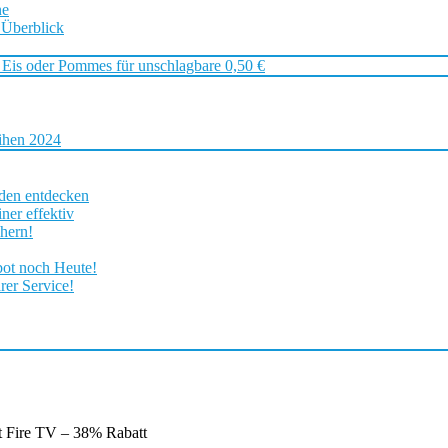
ne
 Überblick
 Eis oder Pommes für unschlagbare 0,50 €
ihen 2024
rden entdecken
ner effektiv
chern!
bot noch Heute!
rer Service!
Fire TV – 38% Rabatt