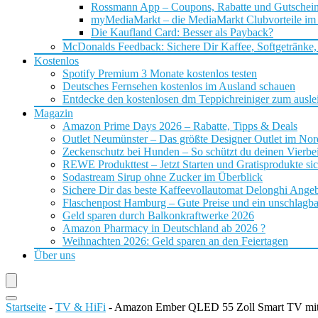
Rossmann App – Coupons, Rabatte und Gutschei
myMediaMarkt – die MediaMarkt Clubvorteile im
Die Kaufland Card: Besser als Payback?
McDonalds Feedback: Sichere Dir Kaffee, Softgetränke,
Kostenlos
Spotify Premium 3 Monate kostenlos testen
Deutsches Fernsehen kostenlos im Ausland schauen
Entdecke den kostenlosen dm Teppichreiniger zum ausle
Magazin
Amazon Prime Days 2026 – Rabatte, Tipps & Deals
Outlet Neumünster – Das größte Designer Outlet im No
Zeckenschutz bei Hunden – So schützt du deinen Vierbei
REWE Produkttest – Jetzt Starten und Gratisprodukte si
Sodastream Sirup ohne Zucker im Überblick
Sichere Dir das beste Kaffeevollautomat Delonghi Ange
Flaschenpost Hamburg – Gute Preise und ein unschlagba
Geld sparen durch Balkonkraftwerke 2026
Amazon Pharmacy in Deutschland ab 2026 ?
Weihnachten 2026: Geld sparen an den Feiertagen
Über uns
Startseite
-
TV & HiFi
-
Amazon Ember QLED 55 Zoll Smart TV mit 