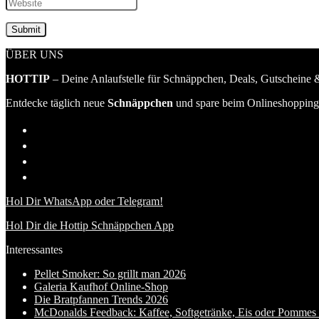
ÜBER UNS
HOTTIP
– Deine Anlaufstelle für Schnäppchen, Deals, Gutscheine &
Entdecke täglich neue
Schnäppchen
und spare beim Onlineshopping 
Hol Dir WhatsApp oder Telegram!
Hol Dir die Hottip Schnäppchen App
Interessantes
Pellet Smoker: So grillt man 2026
Galeria Kaufhof Online-Shop
Die Bratpfannen Trends 2026
McDonalds Feedback: Kaffee, Softgetränke, Eis oder Pommes f