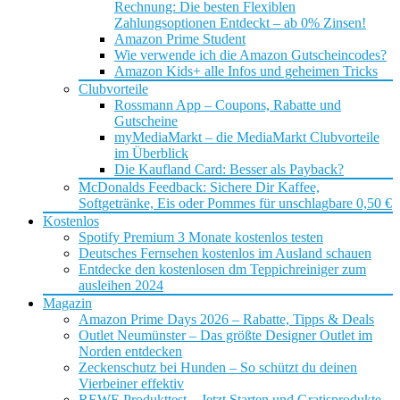
Rechnung: Die besten Flexiblen
Zahlungsoptionen Entdeckt – ab 0% Zinsen!
Amazon Prime Student
Wie verwende ich die Amazon Gutscheincodes?
Amazon Kids+ alle Infos und geheimen Tricks
Clubvorteile
Rossmann App – Coupons, Rabatte und
Gutscheine
myMediaMarkt – die MediaMarkt Clubvorteile
im Überblick
Die Kaufland Card: Besser als Payback?
McDonalds Feedback: Sichere Dir Kaffee,
Softgetränke, Eis oder Pommes für unschlagbare 0,50 €
Kostenlos
Spotify Premium 3 Monate kostenlos testen
Deutsches Fernsehen kostenlos im Ausland schauen
Entdecke den kostenlosen dm Teppichreiniger zum
ausleihen 2024
Magazin
Amazon Prime Days 2026 – Rabatte, Tipps & Deals
Outlet Neumünster – Das größte Designer Outlet im
Norden entdecken
Zeckenschutz bei Hunden – So schützt du deinen
Vierbeiner effektiv
REWE Produkttest – Jetzt Starten und Gratisprodukte