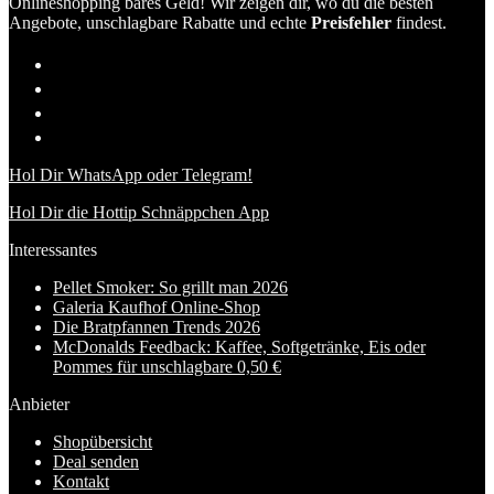
Onlineshopping bares Geld! Wir zeigen dir, wo du die besten
Angebote, unschlagbare Rabatte und echte
Preisfehler
findest.
Hol Dir WhatsApp oder Telegram!
Hol Dir die Hottip Schnäppchen App
Interessantes
Pellet Smoker: So grillt man 2026
Galeria Kaufhof Online-Shop
Die Bratpfannen Trends 2026
McDonalds Feedback: Kaffee, Softgetränke, Eis oder
Pommes für unschlagbare 0,50 €
Anbieter
Shopübersicht
Deal senden
Kontakt