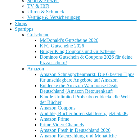
Sport & Freizeit
TV & HiFi
Uhren & Schmuck
Verträge & Versicherungen
Shops
Spartipps
Gutscheine
McDonald’s Gutscheine 2026
KFC Gutscheine 2026
Burger King Coupons und Gutscheine
Dominos Gutschein & Coupons 2026 für deine
Pizza sichern!
Amazon
Amazon Schnäppchenmarkt: Die 6 besten Tipps
für unschlagbare Angebote auf Amazon
Entdecke die Amazon Warehouse Deals
Deutschland (Amazon Retourenkauf)
Kindle Unlimited Probeabo entdecke die Welt
der Bücher
Amazon Coupons
Audible, Bücher hören statt lesen, jetzt ab 0€
Amazon Prime
Prime Video Channels
Amazon Fresh in Deutschland 2026
Amazon Ratenzahlung und Monatliche