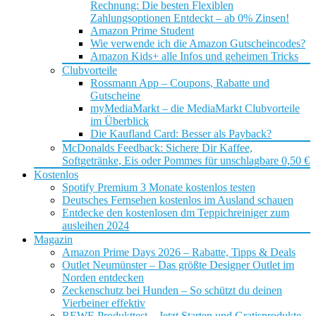
Rechnung: Die besten Flexiblen
Zahlungsoptionen Entdeckt – ab 0% Zinsen!
Amazon Prime Student
Wie verwende ich die Amazon Gutscheincodes?
Amazon Kids+ alle Infos und geheimen Tricks
Clubvorteile
Rossmann App – Coupons, Rabatte und
Gutscheine
myMediaMarkt – die MediaMarkt Clubvorteile
im Überblick
Die Kaufland Card: Besser als Payback?
McDonalds Feedback: Sichere Dir Kaffee,
Softgetränke, Eis oder Pommes für unschlagbare 0,50 €
Kostenlos
Spotify Premium 3 Monate kostenlos testen
Deutsches Fernsehen kostenlos im Ausland schauen
Entdecke den kostenlosen dm Teppichreiniger zum
ausleihen 2024
Magazin
Amazon Prime Days 2026 – Rabatte, Tipps & Deals
Outlet Neumünster – Das größte Designer Outlet im
Norden entdecken
Zeckenschutz bei Hunden – So schützt du deinen
Vierbeiner effektiv
REWE Produkttest – Jetzt Starten und Gratisprodukte