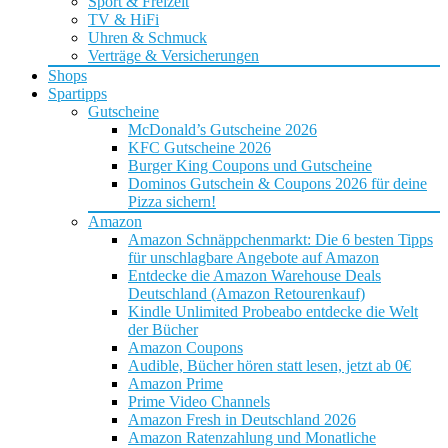
Sport & Freizeit
TV & HiFi
Uhren & Schmuck
Verträge & Versicherungen
Shops
Spartipps
Gutscheine
McDonald’s Gutscheine 2026
KFC Gutscheine 2026
Burger King Coupons und Gutscheine
Dominos Gutschein & Coupons 2026 für deine
Pizza sichern!
Amazon
Amazon Schnäppchenmarkt: Die 6 besten Tipps
für unschlagbare Angebote auf Amazon
Entdecke die Amazon Warehouse Deals
Deutschland (Amazon Retourenkauf)
Kindle Unlimited Probeabo entdecke die Welt
der Bücher
Amazon Coupons
Audible, Bücher hören statt lesen, jetzt ab 0€
Amazon Prime
Prime Video Channels
Amazon Fresh in Deutschland 2026
Amazon Ratenzahlung und Monatliche