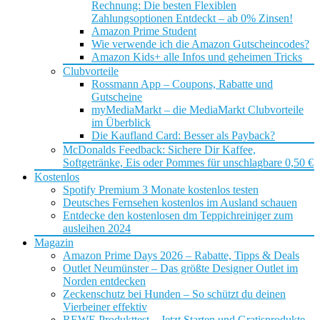
Rechnung: Die besten Flexiblen
Zahlungsoptionen Entdeckt – ab 0% Zinsen!
Amazon Prime Student
Wie verwende ich die Amazon Gutscheincodes?
Amazon Kids+ alle Infos und geheimen Tricks
Clubvorteile
Rossmann App – Coupons, Rabatte und
Gutscheine
myMediaMarkt – die MediaMarkt Clubvorteile
im Überblick
Die Kaufland Card: Besser als Payback?
McDonalds Feedback: Sichere Dir Kaffee,
Softgetränke, Eis oder Pommes für unschlagbare 0,50 €
Kostenlos
Spotify Premium 3 Monate kostenlos testen
Deutsches Fernsehen kostenlos im Ausland schauen
Entdecke den kostenlosen dm Teppichreiniger zum
ausleihen 2024
Magazin
Amazon Prime Days 2026 – Rabatte, Tipps & Deals
Outlet Neumünster – Das größte Designer Outlet im
Norden entdecken
Zeckenschutz bei Hunden – So schützt du deinen
Vierbeiner effektiv
REWE Produkttest – Jetzt Starten und Gratisprodukte