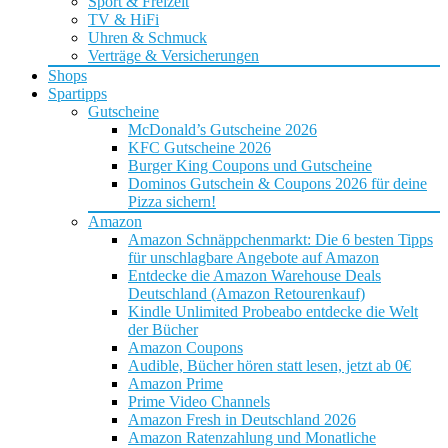
Sport & Freizeit
TV & HiFi
Uhren & Schmuck
Verträge & Versicherungen
Shops
Spartipps
Gutscheine
McDonald’s Gutscheine 2026
KFC Gutscheine 2026
Burger King Coupons und Gutscheine
Dominos Gutschein & Coupons 2026 für deine
Pizza sichern!
Amazon
Amazon Schnäppchenmarkt: Die 6 besten Tipps
für unschlagbare Angebote auf Amazon
Entdecke die Amazon Warehouse Deals
Deutschland (Amazon Retourenkauf)
Kindle Unlimited Probeabo entdecke die Welt
der Bücher
Amazon Coupons
Audible, Bücher hören statt lesen, jetzt ab 0€
Amazon Prime
Prime Video Channels
Amazon Fresh in Deutschland 2026
Amazon Ratenzahlung und Monatliche