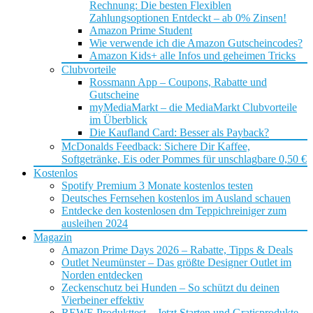
Rechnung: Die besten Flexiblen
Zahlungsoptionen Entdeckt – ab 0% Zinsen!
Amazon Prime Student
Wie verwende ich die Amazon Gutscheincodes?
Amazon Kids+ alle Infos und geheimen Tricks
Clubvorteile
Rossmann App – Coupons, Rabatte und
Gutscheine
myMediaMarkt – die MediaMarkt Clubvorteile
im Überblick
Die Kaufland Card: Besser als Payback?
McDonalds Feedback: Sichere Dir Kaffee,
Softgetränke, Eis oder Pommes für unschlagbare 0,50 €
Kostenlos
Spotify Premium 3 Monate kostenlos testen
Deutsches Fernsehen kostenlos im Ausland schauen
Entdecke den kostenlosen dm Teppichreiniger zum
ausleihen 2024
Magazin
Amazon Prime Days 2026 – Rabatte, Tipps & Deals
Outlet Neumünster – Das größte Designer Outlet im
Norden entdecken
Zeckenschutz bei Hunden – So schützt du deinen
Vierbeiner effektiv
REWE Produkttest – Jetzt Starten und Gratisprodukte