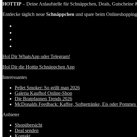
HOTTIP
– Deine Anlaufstelle für Schnäppchen, Deals, Gutscheine &
Entdecke täglich neue
Schnäppchen
und spare beim Onlineshopping 
Hol Dir WhatsApp oder Telegram!
Hol Dir die Hottip Schnäppchen App
Interessantes
Pellet Smoker: So grillt man 2026
Galeria Kaufhof Online-Shop
Die Bratpfannen Trends 2026
McDonalds Feedback: Kaffee, Softgetränke, Eis oder Pommes f
Anbieter
Shopübersicht
Deal senden
Kontakt