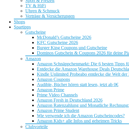
Sport & Freizeit
TV & HiFi
Uhren & Schmuck
Verträge & Versicherungen
Shops
Spartipps
Gutscheine
McDonald’s Gutscheine 2026
KFC Gutscheine 2026
Burger King Coupons und Gutscheine
Dominos Gutschein & Coupons 2026 für deine Piz
Amazon
Amazon Schnäppchenmarkt: Die 6 besten Tipps f
Entdecke die Amazon Warehouse Deals Deutschl
Kindle Unlimited Probeabo entdecke die Welt der
Amazon Coupons
Audible, Bücher hören statt lesen, jetzt ab 0€
Amazon Prime
Prime Video Channels
Amazon Fresh in Deutschland 2026
Amazon Ratenzahlung und Monatliche Rechnung: D
Amazon Prime Student
Wie verwende ich die Amazon Gutscheincodes?
Amazon Kids+ alle Infos und geheimen Tricks
Clubvorteile