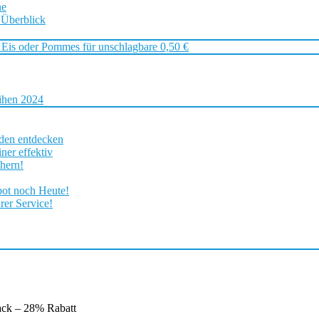
ne
 Überblick
 Eis oder Pommes für unschlagbare 0,50 €
ihen 2024
rden entdecken
ner effektiv
chern!
bot noch Heute!
rer Service!
ck – 28% Rabatt