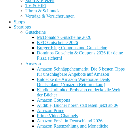
Sport & Freizeit
TV & HiFi
Uhren & Schmuck
Verträge & Versicherungen
Shops
Spartipps
Gutscheine
McDonald’s Gutscheine 2026
KFC Gutscheine 2026
Burger King Coupons und Gutscheine
Dominos Gutschein & Coupons 2026 für deine
Pizza sichern!
Amazon
Amazon Schnäppchenmarkt: Die 6 besten Tipps
für unschlagbare Angebote auf Amazon
Entdecke die Amazon Warehouse Deals
Deutschland (Amazon Retourenkauf)
Kindle Unlimited Probeabo entdecke die Welt
der Bücher
Amazon Coupons
Audible, Bücher hören statt lesen, jetzt ab 0€
Amazon Prime
Prime Video Channels
Amazon Fresh in Deutschland 2026
Amazon Ratenzahlung und Monatliche