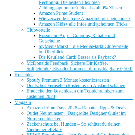
Rechnung: Die besten Flexiblen
Zahlungsoptionen Entdeckt – ab 0% Zinsen!
Amazon Prime Student
Wie verwende ich die Amazon Gutscheincodes?
Amazon Kids+ alle Infos und geheimen Tricks
Clubvorteile
Rossmann App – Coupons, Rabatte und
Gutscheine
myMediaMarkt – die MediaMarkt Clubvorteile
im Überblick
Die Kaufland Card: Besser als Payback?
McDonalds Feedback: Sichere Dir Kaffee,
Softgetränke, Eis oder Pommes für unschlagbare 0,50 €
Kostenlos
Spotify Premium 3 Monate kostenlos testen
Deutsches Fernsehen kostenlos im Ausland schauen
Entdecke den kostenlosen dm Teppichreiniger zum
ausleihen 2024
Magazin
Amazon Prime Days 2026 – Rabatte, Tipps & Deals
Outlet Neumünster – Das größte Designer Outlet im
Norden entdecken
Zeckenschutz bei Hunden – So schützt du deinen
Vierbeiner effektiv
REWE Produkttest – Jetzt Starten und Gratisprodukte