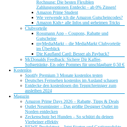
Rechnung: Die besten Flexiblen
Zahlungsoptionen Entdeckt – ab 0% Zinsen!
Amazon Prime Student
Wie verwende ich die Amazon Gutscheincodes?
Amazon Kids+ alle Infos und geheimen Tricks
Clubvorteile
Rossmann App – Coupons, Rabatte und
Gutscheine
myMediaMarkt – die MediaMarkt Clubvorteile
im Überblick
Die Kaufland Card: Besser als Payback?
McDonalds Feedback: Sichere Dir Kaffee,
Softgetränke, Eis oder Pommes für unschlagbare 0,50 €
Kostenlos
Spotify Premium 3 Monate kostenlos testen
Deutsches Fernsehen kostenlos im Ausland schauen
Entdecke den kostenlosen dm Teppichreiniger zum
ausleihen 2024
Magazin
Amazon Prime Days 2026 – Rabatte, Tipps & Deals
Outlet Neumünster – Das größte Designer Outlet im
Norden entdecken
Zeckenschutz bei Hunden – So schützt du deinen
Vierbeiner effektiv
REWE Produkttest – Jetzt Starten und Gratisprodukte