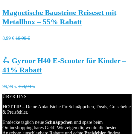
Magnetische Bausteine Reiseset mit
Metallbox – 55% Rabatt
8,99 €
19,99 €
🛴 Gyroor H40 E-Scooter für Kinder –
41% Rabatt
99,99 €
169,99 €
ÜBER UNS
HOTTIP
– Deine Anlaufstelle für Schnäppchen, Deals, Gutscheine
& Preisfehler.
Entdecke täglich neue
Schnäppchen
und spare beim
Onlineshopping bares Geld! Wir zeigen dir, wo du die besten
Angebote, unschlagbare Rabatte und echte
Preisfehler
findest.