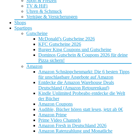
Sport & Freizeit
TV & HiFi
Uhren & Schmuck
Verträge & Versicherungen
Shops
Spartipps
Gutscheine
McDonald’s Gutscheine 2026
KFC Gutscheine 2026
Burger King Coupons und Gutscheine
Dominos Gutschein & Coupons 2026 für deine
Pizza sichern!
Amazon
Amazon Schnäppchenmarkt: Die 6 besten Tipps
für unschlagbare Angebote auf Amazon
Entdecke die Amazon Warehouse Deals
Deutschland (Amazon Retourenkauf)
Kindle Unlimited Probeabo entdecke die Welt
der Bücher
Amazon Coupons
Audible, Bücher hören statt lesen, jetzt ab 0€
Amazon Prime
Prime Video Channels
Amazon Fresh in Deutschland 2026
Amazon Ratenzahlung und Monatliche