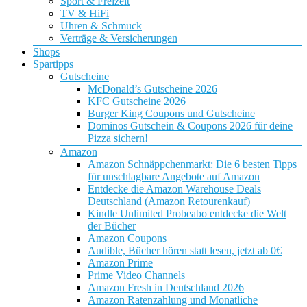
Sport & Freizeit
TV & HiFi
Uhren & Schmuck
Verträge & Versicherungen
Shops
Spartipps
Gutscheine
McDonald’s Gutscheine 2026
KFC Gutscheine 2026
Burger King Coupons und Gutscheine
Dominos Gutschein & Coupons 2026 für deine
Pizza sichern!
Amazon
Amazon Schnäppchenmarkt: Die 6 besten Tipps
für unschlagbare Angebote auf Amazon
Entdecke die Amazon Warehouse Deals
Deutschland (Amazon Retourenkauf)
Kindle Unlimited Probeabo entdecke die Welt
der Bücher
Amazon Coupons
Audible, Bücher hören statt lesen, jetzt ab 0€
Amazon Prime
Prime Video Channels
Amazon Fresh in Deutschland 2026
Amazon Ratenzahlung und Monatliche