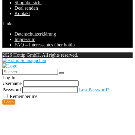
Shopübersicht
Deal senden
Kontakt
Links
Datenschutzerklärung
Impressum
FAQ – Interessantes über hottip
2026 Hottip GmbH. All rights reserved.
Log In
Username
Password
Lost Password?
Remember me
Login