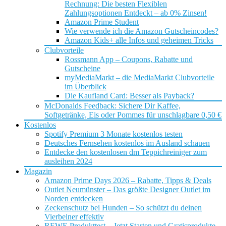
Rechnung: Die besten Flexiblen
Zahlungsoptionen Entdeckt – ab 0% Zinsen!
Amazon Prime Student
Wie verwende ich die Amazon Gutscheincodes?
Amazon Kids+ alle Infos und geheimen Tricks
Clubvorteile
Rossmann App – Coupons, Rabatte und
Gutscheine
myMediaMarkt – die MediaMarkt Clubvorteile
im Überblick
Die Kaufland Card: Besser als Payback?
McDonalds Feedback: Sichere Dir Kaffee,
Softgetränke, Eis oder Pommes für unschlagbare 0,50 €
Kostenlos
Spotify Premium 3 Monate kostenlos testen
Deutsches Fernsehen kostenlos im Ausland schauen
Entdecke den kostenlosen dm Teppichreiniger zum
ausleihen 2024
Magazin
Amazon Prime Days 2026 – Rabatte, Tipps & Deals
Outlet Neumünster – Das größte Designer Outlet im
Norden entdecken
Zeckenschutz bei Hunden – So schützt du deinen
Vierbeiner effektiv
REWE Produkttest – Jetzt Starten und Gratisprodukte