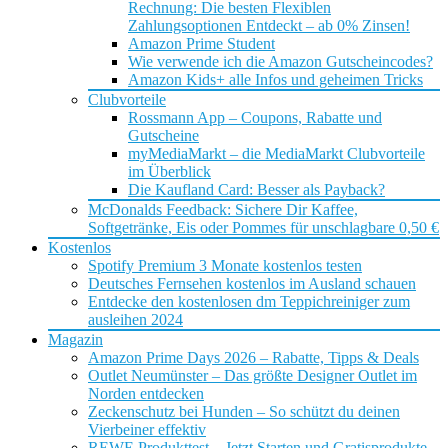
Rechnung: Die besten Flexiblen
Zahlungsoptionen Entdeckt – ab 0% Zinsen!
Amazon Prime Student
Wie verwende ich die Amazon Gutscheincodes?
Amazon Kids+ alle Infos und geheimen Tricks
Clubvorteile
Rossmann App – Coupons, Rabatte und
Gutscheine
myMediaMarkt – die MediaMarkt Clubvorteile
im Überblick
Die Kaufland Card: Besser als Payback?
McDonalds Feedback: Sichere Dir Kaffee,
Softgetränke, Eis oder Pommes für unschlagbare 0,50 €
Kostenlos
Spotify Premium 3 Monate kostenlos testen
Deutsches Fernsehen kostenlos im Ausland schauen
Entdecke den kostenlosen dm Teppichreiniger zum
ausleihen 2024
Magazin
Amazon Prime Days 2026 – Rabatte, Tipps & Deals
Outlet Neumünster – Das größte Designer Outlet im
Norden entdecken
Zeckenschutz bei Hunden – So schützt du deinen
Vierbeiner effektiv
REWE Produkttest – Jetzt Starten und Gratisprodukte