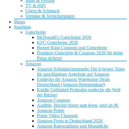
Sport & Freizeit
TV & HiFi
Uhren & Schmuck
Verträge & Versicherungen
Shops
Spartipps
Gutscheine
McDonald’s Gutscheine 2026
KFC Gutscheine 2026
Burger King Coupons und Gutscheine
Dominos Gutschein & Coupons 2026 für deine
Pizza sichern!
Amazon
Amazon Schnäppchenmarkt: Die 6 besten Tipps
für unschlagbare Angebote auf Amazon
Entdecke die Amazon Warehouse Deals
Deutschland (Amazon Retourenkauf)
Kindle Unlimited Probeabo entdecke die Welt
der Bücher
Amazon Coupons
Audible, Bücher hören statt lesen, jetzt ab 0€
Amazon Prime
Prime Video Channels
Amazon Fresh in Deutschland 2026
Amazon Ratenzahlung und Monatliche