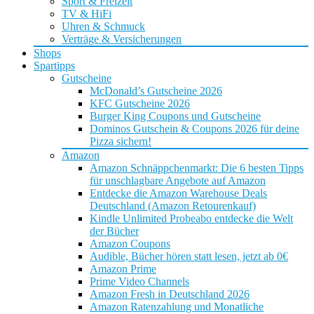
Sport & Freizeit
TV & HiFi
Uhren & Schmuck
Verträge & Versicherungen
Shops
Spartipps
Gutscheine
McDonald’s Gutscheine 2026
KFC Gutscheine 2026
Burger King Coupons und Gutscheine
Dominos Gutschein & Coupons 2026 für deine
Pizza sichern!
Amazon
Amazon Schnäppchenmarkt: Die 6 besten Tipps
für unschlagbare Angebote auf Amazon
Entdecke die Amazon Warehouse Deals
Deutschland (Amazon Retourenkauf)
Kindle Unlimited Probeabo entdecke die Welt
der Bücher
Amazon Coupons
Audible, Bücher hören statt lesen, jetzt ab 0€
Amazon Prime
Prime Video Channels
Amazon Fresh in Deutschland 2026
Amazon Ratenzahlung und Monatliche