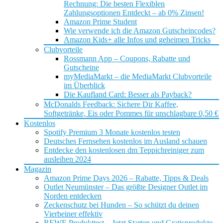
Rechnung: Die besten Flexiblen
Zahlungsoptionen Entdeckt – ab 0% Zinsen!
Amazon Prime Student
Wie verwende ich die Amazon Gutscheincodes?
Amazon Kids+ alle Infos und geheimen Tricks
Clubvorteile
Rossmann App – Coupons, Rabatte und
Gutscheine
myMediaMarkt – die MediaMarkt Clubvorteile
im Überblick
Die Kaufland Card: Besser als Payback?
McDonalds Feedback: Sichere Dir Kaffee,
Softgetränke, Eis oder Pommes für unschlagbare 0,50 €
Kostenlos
Spotify Premium 3 Monate kostenlos testen
Deutsches Fernsehen kostenlos im Ausland schauen
Entdecke den kostenlosen dm Teppichreiniger zum
ausleihen 2024
Magazin
Amazon Prime Days 2026 – Rabatte, Tipps & Deals
Outlet Neumünster – Das größte Designer Outlet im
Norden entdecken
Zeckenschutz bei Hunden – So schützt du deinen
Vierbeiner effektiv
REWE Produkttest – Jetzt Starten und Gratisprodukte