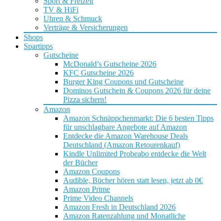
Sport & Freizeit
TV & HiFi
Uhren & Schmuck
Verträge & Versicherungen
Shops
Spartipps
Gutscheine
McDonald’s Gutscheine 2026
KFC Gutscheine 2026
Burger King Coupons und Gutscheine
Dominos Gutschein & Coupons 2026 für deine
Pizza sichern!
Amazon
Amazon Schnäppchenmarkt: Die 6 besten Tipps
für unschlagbare Angebote auf Amazon
Entdecke die Amazon Warehouse Deals
Deutschland (Amazon Retourenkauf)
Kindle Unlimited Probeabo entdecke die Welt
der Bücher
Amazon Coupons
Audible, Bücher hören statt lesen, jetzt ab 0€
Amazon Prime
Prime Video Channels
Amazon Fresh in Deutschland 2026
Amazon Ratenzahlung und Monatliche