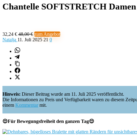
Chantelle SOFTSTRETCH Damen B
32,24 €
48,00 €
zum Angebot
Natalja
11. Juli 2025
21
0
Hinweis:
Dieser Beitrag wurde am 11. Juli 2025 veröffentlicht.
Die Informationen zu Preis und Verfügbarkeit waren zu diesem Zeitpunkt 
einem
Kommentar
mit.
😌Für Bewegungsfreiheit den ganzen Tag😌