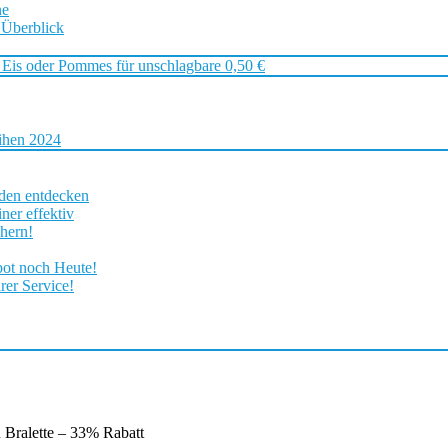
ne
 Überblick
 Eis oder Pommes für unschlagbare 0,50 €
ihen 2024
rden entdecken
ner effektiv
chern!
bot noch Heute!
rer Service!
ralette – 33% Rabatt