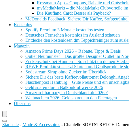
Rossmann App – Coupons, Rabatte und Gutschei
myMediaMarkt – die MediaMarkt Clubvorteile im
Die Kaufland Card: Besser als Payback?
McDonalds Feedback: Sichere Dir Kaffee, Softgetränke,
Kostenlos
Spotify Premium 3 Monate kostenlos testen
Deutsches Fernsehen kostenlos im Ausland schauen
Entdecke den kostenlosen dm Teppichreiniger zum ausle
Magazin
Amazon Prime Days 2026 – Rabatte, Tipps & Deals
Outlet Neumünster – Das größte Designer Outlet im No
Zeckenschutz bei Hunden – So schützt du deinen Vierbei
REWE Produkttest – Jetzt Starten und Gratisprodukte si
Sodastream Sirup ohne Zucker im Überblick
Sichere Dir das beste Kaffeevollautomat Delonghi Ange
Flaschenpost Hamburg – Gute Preise und ein unschlagba
Geld sparen durch Balkonkraftwerke 2026
Amazon Pharmacy in Deutschland ab 2026 ?
Weihnachten 2026: Geld sparen an den Feiertagen
Über uns
Startseite
-
Mode & Accessoires
-
Chantelle SOFTSTRETCH Damen B