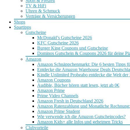
Sport & Freizeit
TV & HiFi
Uhren & Schmuck
Verträge & Versicherungen
Shops
Spartipps
Gutscheine
McDonald’s Gutscheine 2026
KFC Gutscheine 2026
Burger King Coupons und Gutscheine
Dominos Gutschein & Coupons 2026 für deine Piz
Amazon
Amazon Schnäppchenmarkt: Die 6 besten Tipps f
Entdecke die Amazon Warehouse Deals Deutschl
Kindle Unlimited Probeabo entdecke die Welt der
Amazon Coupons
Audible, Bücher hören statt lesen, jetzt ab 0€
Amazon Prime
Prime Video Channels
Amazon Fresh in Deutschland 2026
Amazon Ratenzahlung und Monatliche Rechnung: D
Amazon Prime Student
Wie verwende ich die Amazon Gutscheincodes?
Amazon Kids+ alle Infos und geheimen Tricks
Clubvorteile