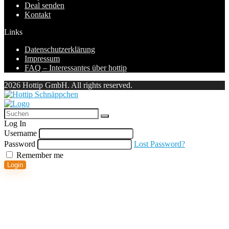
Deal senden
Kontakt
Links
Datenschutzerklärung
Impressum
FAQ – Interessantes über hottip
2026 Hottip GmbH. All rights reserved.
Log In
Username
Password
Lost Password?
Remember me
Login