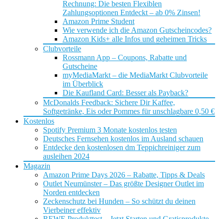
Rechnung: Die besten Flexiblen
Zahlungsoptionen Entdeckt – ab 0% Zinsen!
Amazon Prime Student
Wie verwende ich die Amazon Gutscheincodes?
Amazon Kids+ alle Infos und geheimen Tricks
Clubvorteile
Rossmann App – Coupons, Rabatte und
Gutscheine
myMediaMarkt – die MediaMarkt Clubvorteile
im Überblick
Die Kaufland Card: Besser als Payback?
McDonalds Feedback: Sichere Dir Kaffee,
Softgetränke, Eis oder Pommes für unschlagbare 0,50 €
Kostenlos
Spotify Premium 3 Monate kostenlos testen
Deutsches Fernsehen kostenlos im Ausland schauen
Entdecke den kostenlosen dm Teppichreiniger zum
ausleihen 2024
Magazin
Amazon Prime Days 2026 – Rabatte, Tipps & Deals
Outlet Neumünster – Das größte Designer Outlet im
Norden entdecken
Zeckenschutz bei Hunden – So schützt du deinen
Vierbeiner effektiv
REWE Produkttest – Jetzt Starten und Gratisprodukte