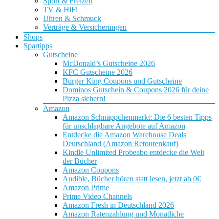
Sport & Freizeit
TV & HiFi
Uhren & Schmuck
Verträge & Versicherungen
Shops
Spartipps
Gutscheine
McDonald’s Gutscheine 2026
KFC Gutscheine 2026
Burger King Coupons und Gutscheine
Dominos Gutschein & Coupons 2026 für deine
Pizza sichern!
Amazon
Amazon Schnäppchenmarkt: Die 6 besten Tipps
für unschlagbare Angebote auf Amazon
Entdecke die Amazon Warehouse Deals
Deutschland (Amazon Retourenkauf)
Kindle Unlimited Probeabo entdecke die Welt
der Bücher
Amazon Coupons
Audible, Bücher hören statt lesen, jetzt ab 0€
Amazon Prime
Prime Video Channels
Amazon Fresh in Deutschland 2026
Amazon Ratenzahlung und Monatliche