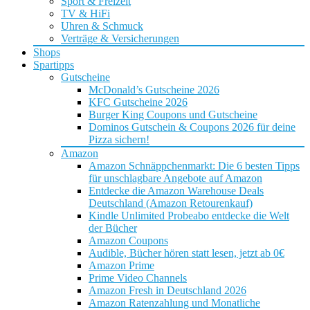
Sport & Freizeit
TV & HiFi
Uhren & Schmuck
Verträge & Versicherungen
Shops
Spartipps
Gutscheine
McDonald’s Gutscheine 2026
KFC Gutscheine 2026
Burger King Coupons und Gutscheine
Dominos Gutschein & Coupons 2026 für deine
Pizza sichern!
Amazon
Amazon Schnäppchenmarkt: Die 6 besten Tipps
für unschlagbare Angebote auf Amazon
Entdecke die Amazon Warehouse Deals
Deutschland (Amazon Retourenkauf)
Kindle Unlimited Probeabo entdecke die Welt
der Bücher
Amazon Coupons
Audible, Bücher hören statt lesen, jetzt ab 0€
Amazon Prime
Prime Video Channels
Amazon Fresh in Deutschland 2026
Amazon Ratenzahlung und Monatliche