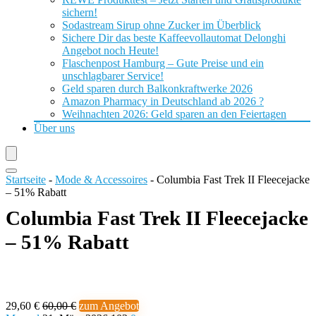
sichern!
Sodastream Sirup ohne Zucker im Überblick
Sichere Dir das beste Kaffeevollautomat Delonghi
Angebot noch Heute!
Flaschenpost Hamburg – Gute Preise und ein
unschlagbarer Service!
Geld sparen durch Balkonkraftwerke 2026
Amazon Pharmacy in Deutschland ab 2026 ?
Weihnachten 2026: Geld sparen an den Feiertagen
Über uns
Startseite
-
Mode & Accessoires
-
Columbia Fast Trek II Fleecejacke
– 51% Rabatt
Columbia Fast Trek II Fleecejacke
– 51% Rabatt
29,60 €
60,00 €
zum Angebot