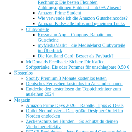
Rechnung: Die besten Flexiblen
Zahlungsoptionen Entdeckt – ab 0% Zinsen!
Amazon Prime Student
Wie verwende ich die Amazon Gutscheincodes?
Amazon Kids+ alle Infos und geheimen Tricks
Clubvorteile
Rossmann App – Coupons, Rabatte und
Gutscheine
myMediaMarkt – die MediaMarkt Clubvorteile
im Überblick
Die Kaufland Card: Besser als Payback?
McDonalds Feedback: Sichere Dir Kaffee,
Softgetränke, Eis oder Pommes für unschlagbare 0,50 €
Kostenlos
Spotify Premium 3 Monate kostenlos testen
Deutsches Fernsehen kostenlos im Ausland schauen
Entdecke den kostenlosen dm Teppichreiniger zum
ausleihen 2024
Magazin
Amazon Prime Days 2026 – Rabatte, Tipps & Deals
Outlet Neumünster – Das größte Designer Outlet im
Norden entdecken
Zeckenschutz bei Hunden – So schützt du deinen
Vierbeiner effektiv
REWE Produkttest – Jetzt Starten und Gratisprodukte