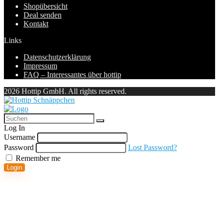
Shopübersicht
Deal senden
Kontakt
Links
Datenschutzerklärung
Impressum
FAQ – Interessantes über hottip
2026 Hottip GmbH. All rights reserved.
Log In
Username
Password
Lost Password?
Remember me
Login