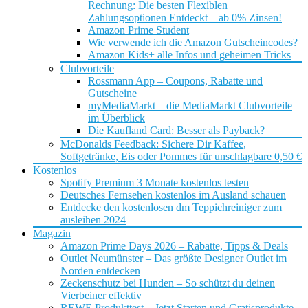
Rechnung: Die besten Flexiblen
Zahlungsoptionen Entdeckt – ab 0% Zinsen!
Amazon Prime Student
Wie verwende ich die Amazon Gutscheincodes?
Amazon Kids+ alle Infos und geheimen Tricks
Clubvorteile
Rossmann App – Coupons, Rabatte und
Gutscheine
myMediaMarkt – die MediaMarkt Clubvorteile
im Überblick
Die Kaufland Card: Besser als Payback?
McDonalds Feedback: Sichere Dir Kaffee,
Softgetränke, Eis oder Pommes für unschlagbare 0,50 €
Kostenlos
Spotify Premium 3 Monate kostenlos testen
Deutsches Fernsehen kostenlos im Ausland schauen
Entdecke den kostenlosen dm Teppichreiniger zum
ausleihen 2024
Magazin
Amazon Prime Days 2026 – Rabatte, Tipps & Deals
Outlet Neumünster – Das größte Designer Outlet im
Norden entdecken
Zeckenschutz bei Hunden – So schützt du deinen
Vierbeiner effektiv
REWE Produkttest – Jetzt Starten und Gratisprodukte