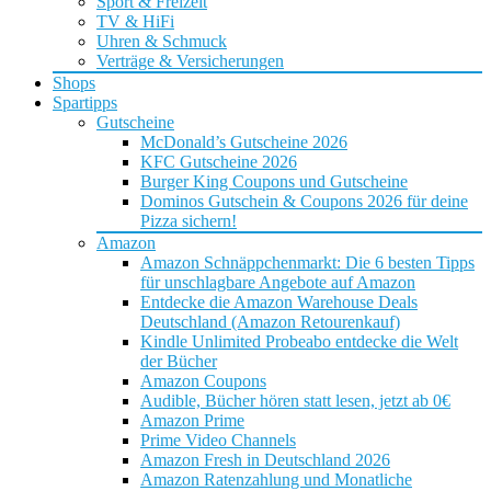
Sport & Freizeit
TV & HiFi
Uhren & Schmuck
Verträge & Versicherungen
Shops
Spartipps
Gutscheine
McDonald’s Gutscheine 2026
KFC Gutscheine 2026
Burger King Coupons und Gutscheine
Dominos Gutschein & Coupons 2026 für deine
Pizza sichern!
Amazon
Amazon Schnäppchenmarkt: Die 6 besten Tipps
für unschlagbare Angebote auf Amazon
Entdecke die Amazon Warehouse Deals
Deutschland (Amazon Retourenkauf)
Kindle Unlimited Probeabo entdecke die Welt
der Bücher
Amazon Coupons
Audible, Bücher hören statt lesen, jetzt ab 0€
Amazon Prime
Prime Video Channels
Amazon Fresh in Deutschland 2026
Amazon Ratenzahlung und Monatliche