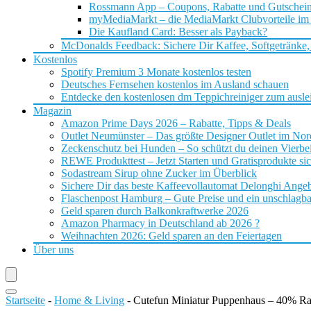
Rossmann App – Coupons, Rabatte und Gutschei
myMediaMarkt – die MediaMarkt Clubvorteile im
Die Kaufland Card: Besser als Payback?
McDonalds Feedback: Sichere Dir Kaffee, Softgetränke,
Kostenlos
Spotify Premium 3 Monate kostenlos testen
Deutsches Fernsehen kostenlos im Ausland schauen
Entdecke den kostenlosen dm Teppichreiniger zum ausle
Magazin
Amazon Prime Days 2026 – Rabatte, Tipps & Deals
Outlet Neumünster – Das größte Designer Outlet im No
Zeckenschutz bei Hunden – So schützt du deinen Vierbei
REWE Produkttest – Jetzt Starten und Gratisprodukte si
Sodastream Sirup ohne Zucker im Überblick
Sichere Dir das beste Kaffeevollautomat Delonghi Ange
Flaschenpost Hamburg – Gute Preise und ein unschlagba
Geld sparen durch Balkonkraftwerke 2026
Amazon Pharmacy in Deutschland ab 2026 ?
Weihnachten 2026: Geld sparen an den Feiertagen
Über uns
Startseite
-
Home & Living
-
Cutefun Miniatur Puppenhaus – 40% Ra