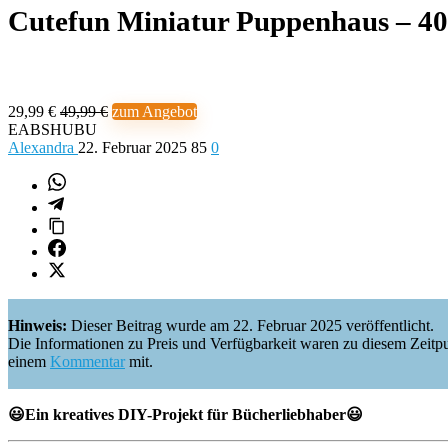
Cutefun Miniatur Puppenhaus – 4
29,99 €
49,99 €
zum Angebot
EABSHUBU
Alexandra
22. Februar 2025
85
0
Hinweis:
Dieser Beitrag wurde am 22. Februar 2025 veröffentlicht.
Die Informationen zu Preis und Verfügbarkeit waren zu diesem Zeitpunkt 
einem
Kommentar
mit.
😃Ein kreatives DIY-Projekt für Bücherliebhaber😃