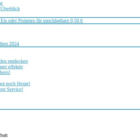
ne
 Überblick
 Eis oder Pommes für unschlagbare 0,50 €
ihen 2024
rden entdecken
ner effektiv
chern!
bot noch Heute!
rer Service!
batt