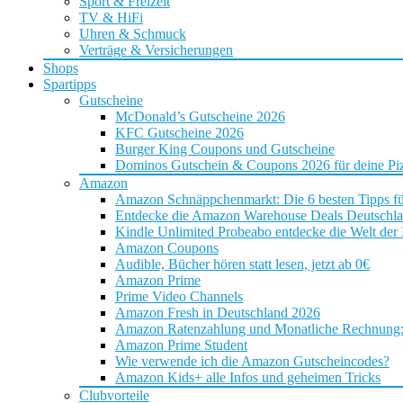
Sport & Freizeit
TV & HiFi
Uhren & Schmuck
Verträge & Versicherungen
Shops
Spartipps
Gutscheine
McDonald’s Gutscheine 2026
KFC Gutscheine 2026
Burger King Coupons und Gutscheine
Dominos Gutschein & Coupons 2026 für deine Piz
Amazon
Amazon Schnäppchenmarkt: Die 6 besten Tipps f
Entdecke die Amazon Warehouse Deals Deutschl
Kindle Unlimited Probeabo entdecke die Welt der
Amazon Coupons
Audible, Bücher hören statt lesen, jetzt ab 0€
Amazon Prime
Prime Video Channels
Amazon Fresh in Deutschland 2026
Amazon Ratenzahlung und Monatliche Rechnung: D
Amazon Prime Student
Wie verwende ich die Amazon Gutscheincodes?
Amazon Kids+ alle Infos und geheimen Tricks
Clubvorteile