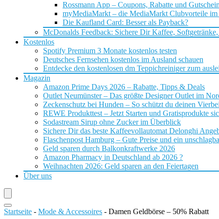
Rossmann App – Coupons, Rabatte und Gutschei
myMediaMarkt – die MediaMarkt Clubvorteile im
Die Kaufland Card: Besser als Payback?
McDonalds Feedback: Sichere Dir Kaffee, Softgetränke,
Kostenlos
Spotify Premium 3 Monate kostenlos testen
Deutsches Fernsehen kostenlos im Ausland schauen
Entdecke den kostenlosen dm Teppichreiniger zum ausle
Magazin
Amazon Prime Days 2026 – Rabatte, Tipps & Deals
Outlet Neumünster – Das größte Designer Outlet im No
Zeckenschutz bei Hunden – So schützt du deinen Vierbei
REWE Produkttest – Jetzt Starten und Gratisprodukte si
Sodastream Sirup ohne Zucker im Überblick
Sichere Dir das beste Kaffeevollautomat Delonghi Ange
Flaschenpost Hamburg – Gute Preise und ein unschlagba
Geld sparen durch Balkonkraftwerke 2026
Amazon Pharmacy in Deutschland ab 2026 ?
Weihnachten 2026: Geld sparen an den Feiertagen
Über uns
Startseite
-
Mode & Accessoires
-
Damen Geldbörse – 50% Rabatt