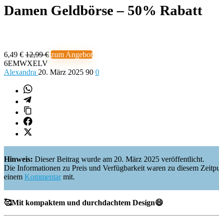
Damen Geldbörse – 50% Rabatt
6,49 €
12,99 €
zum Angebot
6EMWXELV
Alexandra
20. März 2025
90
0
Hinweis:
Dieser Beitrag wurde am 20. März 2025 veröffentlicht.
Die Informationen zu Preis und Verfügbarkeit waren zu diesem Zeitpunkt 
einem
Kommentar
mit.
🥰Mit kompaktem und durchdachtem Design😄