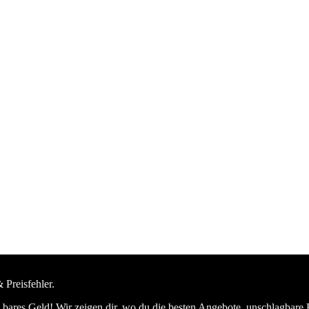
 Preisfehler.
bares Geld! Wir zeigen dir, wo du die besten Angebote, unschlagbare 