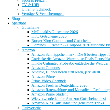
Sport & Freizeit
TV & HiFi
Uhren & Schmuck
Verträge & Versicherungen
Shops
Spartipps
Gutscheine
McDonald’s Gutscheine 2026
KFC Gutscheine 2026
Burger King Coupons und Gutscheine
Dominos Gutschein & Coupons 2026 für deine Piz
Amazon
Amazon Schnäppchenmarkt: Die 6 besten Tipps f
Entdecke die Amazon Warehouse Deals Deutschl
Kindle Unlimited Probeabo entdecke die Welt der
Amazon Coupons
Audible, Bücher hören statt lesen, jetzt ab 0€
Amazon Prime
Prime Video Channels
Amazon Fresh in Deutschland 2026
Amazon Ratenzahlung und Monatliche Rechnung: D
Amazon Prime Student
Wie verwende ich die Amazon Gutscheincodes?
Amazon Kids+ alle Infos und geheimen Tricks
Clubvorteile