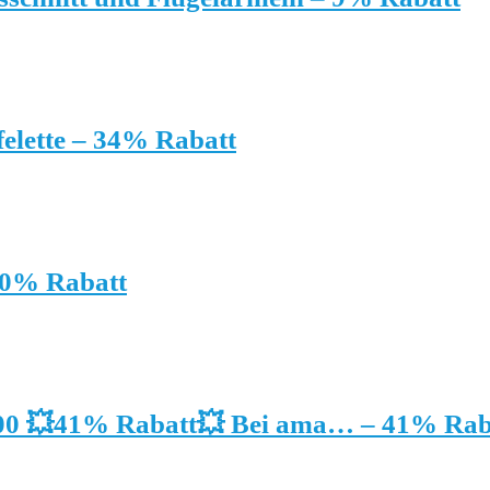
elette – 34% Rabatt
40% Rabatt
00 💥41% Rabatt💥 Bei ama… – 41% Rab