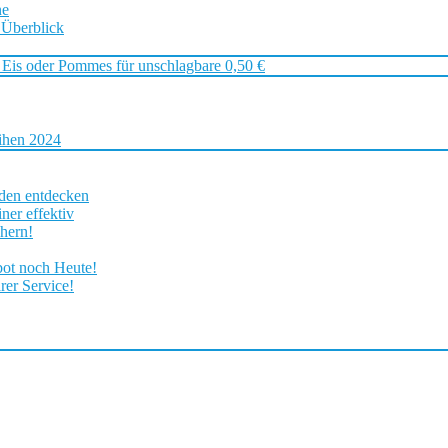
ne
 Überblick
 Eis oder Pommes für unschlagbare 0,50 €
ihen 2024
rden entdecken
ner effektiv
chern!
bot noch Heute!
rer Service!