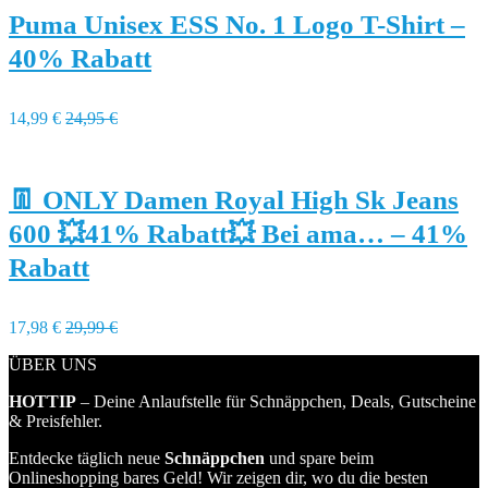
Puma Unisex ESS No. 1 Logo T-Shirt –
40% Rabatt
14,99 €
24,95 €
👖 ONLY Damen Royal High Sk Jeans
600 💥41% Rabatt💥 Bei ama… – 41%
Rabatt
17,98 €
29,99 €
ÜBER UNS
HOTTIP
– Deine Anlaufstelle für Schnäppchen, Deals, Gutscheine
& Preisfehler.
Entdecke täglich neue
Schnäppchen
und spare beim
Onlineshopping bares Geld! Wir zeigen dir, wo du die besten