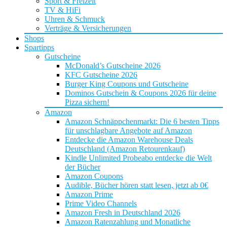
Sport & Freizeit
TV & HiFi
Uhren & Schmuck
Verträge & Versicherungen
Shops
Spartipps
Gutscheine
McDonald’s Gutscheine 2026
KFC Gutscheine 2026
Burger King Coupons und Gutscheine
Dominos Gutschein & Coupons 2026 für deine
Pizza sichern!
Amazon
Amazon Schnäppchenmarkt: Die 6 besten Tipps
für unschlagbare Angebote auf Amazon
Entdecke die Amazon Warehouse Deals
Deutschland (Amazon Retourenkauf)
Kindle Unlimited Probeabo entdecke die Welt
der Bücher
Amazon Coupons
Audible, Bücher hören statt lesen, jetzt ab 0€
Amazon Prime
Prime Video Channels
Amazon Fresh in Deutschland 2026
Amazon Ratenzahlung und Monatliche