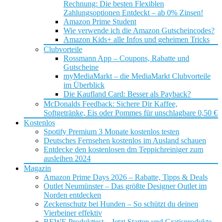
Rechnung: Die besten Flexiblen
Zahlungsoptionen Entdeckt – ab 0% Zinsen!
Amazon Prime Student
Wie verwende ich die Amazon Gutscheincodes?
Amazon Kids+ alle Infos und geheimen Tricks
Clubvorteile
Rossmann App – Coupons, Rabatte und
Gutscheine
myMediaMarkt – die MediaMarkt Clubvorteile
im Überblick
Die Kaufland Card: Besser als Payback?
McDonalds Feedback: Sichere Dir Kaffee,
Softgetränke, Eis oder Pommes für unschlagbare 0,50 €
Kostenlos
Spotify Premium 3 Monate kostenlos testen
Deutsches Fernsehen kostenlos im Ausland schauen
Entdecke den kostenlosen dm Teppichreiniger zum
ausleihen 2024
Magazin
Amazon Prime Days 2026 – Rabatte, Tipps & Deals
Outlet Neumünster – Das größte Designer Outlet im
Norden entdecken
Zeckenschutz bei Hunden – So schützt du deinen
Vierbeiner effektiv
REWE Produkttest – Jetzt Starten und Gratisprodukte