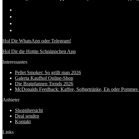
Hol Dir WhatsApp oder Telegram!
Hol Dir die Hottip Schnäppchen App
Interessantes
Pellet Smoker: So grillt man 2026
Galeria Kaufhof Online-Shop
Die Bratpfannen Trends 2026
McDonalds Feedback: Kaffee, Softgetränke, Eis oder Pommes f
Anbieter
Shopübersicht
Deal senden
Kontakt
Links