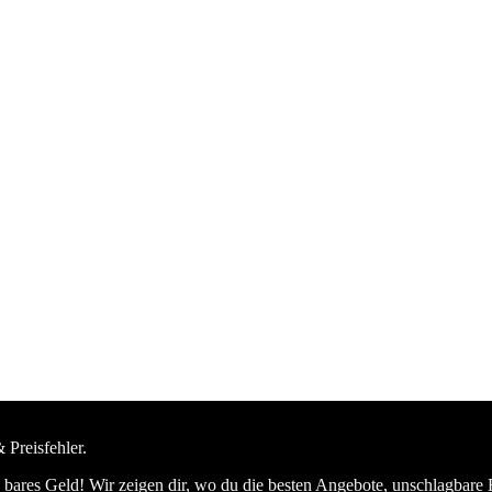
 Preisfehler.
bares Geld! Wir zeigen dir, wo du die besten Angebote, unschlagbare 