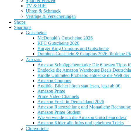
Sport & Freizeit
TV & HiFi
Uhren & Schmuck
Verträge & Versicherungen
Shops
Spartipps
Gutscheine
McDonald’s Gutscheine 2026
KFC Gutscheine 2026
Burger King Coupons und Gutscheine
Dominos Gutschein & Coupons 2026 für deine Piz
Amazon
Amazon Schnäppchenmarkt: Die 6 besten Tipps f
Entdecke die Amazon Warehouse Deals Deutschl
Kindle Unlimited Probeabo entdecke die Welt der
Amazon Coupons
Audible, Bücher hören statt lesen, jetzt ab 0€
Amazon Prime
Prime Video Channels
Amazon Fresh in Deutschland 2026
Amazon Ratenzahlung und Monatliche Rechnung: D
Amazon Prime Student
Wie verwende ich die Amazon Gutscheincodes?
Amazon Kids+ alle Infos und geheimen Tricks
Clubvorteile