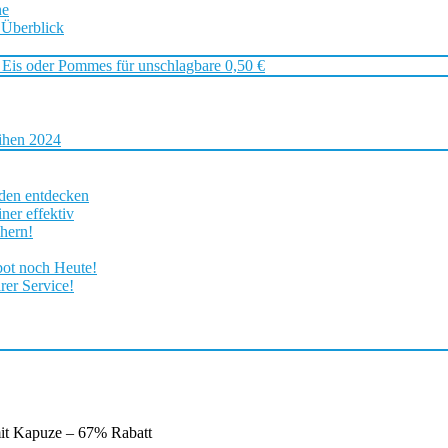
ne
 Überblick
 Eis oder Pommes für unschlagbare 0,50 €
ihen 2024
rden entdecken
ner effektiv
chern!
bot noch Heute!
rer Service!
it Kapuze – 67% Rabatt