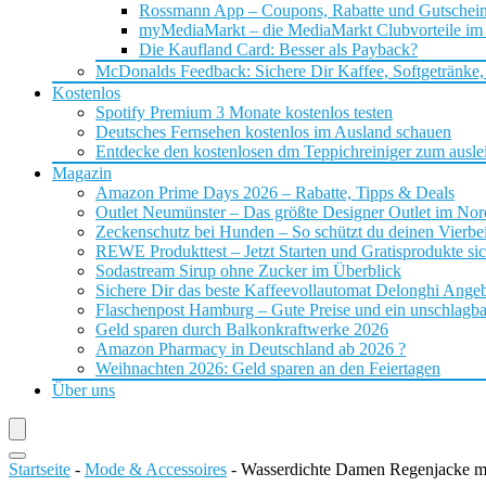
Rossmann App – Coupons, Rabatte und Gutschei
myMediaMarkt – die MediaMarkt Clubvorteile im
Die Kaufland Card: Besser als Payback?
McDonalds Feedback: Sichere Dir Kaffee, Softgetränke,
Kostenlos
Spotify Premium 3 Monate kostenlos testen
Deutsches Fernsehen kostenlos im Ausland schauen
Entdecke den kostenlosen dm Teppichreiniger zum ausle
Magazin
Amazon Prime Days 2026 – Rabatte, Tipps & Deals
Outlet Neumünster – Das größte Designer Outlet im No
Zeckenschutz bei Hunden – So schützt du deinen Vierbei
REWE Produkttest – Jetzt Starten und Gratisprodukte si
Sodastream Sirup ohne Zucker im Überblick
Sichere Dir das beste Kaffeevollautomat Delonghi Ange
Flaschenpost Hamburg – Gute Preise und ein unschlagba
Geld sparen durch Balkonkraftwerke 2026
Amazon Pharmacy in Deutschland ab 2026 ?
Weihnachten 2026: Geld sparen an den Feiertagen
Über uns
Startseite
-
Mode & Accessoires
-
Wasserdichte Damen Regenjacke m