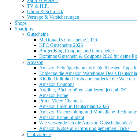
Sport & Freizeit
TV & HiFi
Uhren & Schmuck
Verträge & Versicherungen
Shops
Spartipps
Gutscheine
McDonald’s Gutscheine 2026
KFC Gutscheine 2026
Burger King Coupons und Gutscheine
Dominos Gutschein & Coupons 2026 für deine Piz
Amazon
Amazon Schnäppchenmarkt: Die 6 besten Tipps f
Entdecke die Amazon Warehouse Deals Deutschl
Kindle Unlimited Probeabo entdecke die Welt der
Amazon Coupons
Audible, Bücher hören statt lesen, jetzt ab 0€
Amazon Prime
Prime Video Channels
Amazon Fresh in Deutschland 2026
Amazon Ratenzahlung und Monatliche Rechnung: D
Amazon Prime Student
Wie verwende ich die Amazon Gutscheincodes?
Amazon Kids+ alle Infos und geheimen Tricks
Clubvorteile