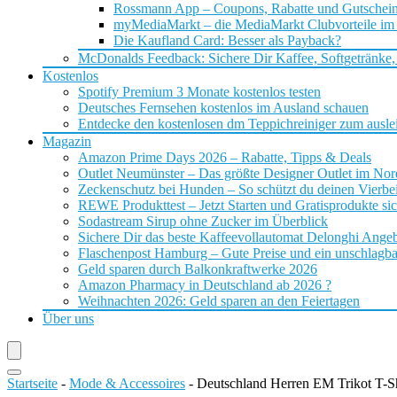
Rossmann App – Coupons, Rabatte und Gutschei
myMediaMarkt – die MediaMarkt Clubvorteile im
Die Kaufland Card: Besser als Payback?
McDonalds Feedback: Sichere Dir Kaffee, Softgetränke,
Kostenlos
Spotify Premium 3 Monate kostenlos testen
Deutsches Fernsehen kostenlos im Ausland schauen
Entdecke den kostenlosen dm Teppichreiniger zum ausle
Magazin
Amazon Prime Days 2026 – Rabatte, Tipps & Deals
Outlet Neumünster – Das größte Designer Outlet im No
Zeckenschutz bei Hunden – So schützt du deinen Vierbei
REWE Produkttest – Jetzt Starten und Gratisprodukte si
Sodastream Sirup ohne Zucker im Überblick
Sichere Dir das beste Kaffeevollautomat Delonghi Ange
Flaschenpost Hamburg – Gute Preise und ein unschlagba
Geld sparen durch Balkonkraftwerke 2026
Amazon Pharmacy in Deutschland ab 2026 ?
Weihnachten 2026: Geld sparen an den Feiertagen
Über uns
Startseite
-
Mode & Accessoires
-
Deutschland Herren EM Trikot T-Sh