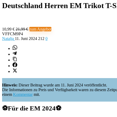
Deutschland Herren EM Trikot T-S
10,99 €
21,99 €
zum Angebot
VFFCM9P4
Natalja
11. Juni 2024
212
0
Hinweis:
Dieser Beitrag wurde am 11. Juni 2024 veröffentlicht.
Die Informationen zu Preis und Verfügbarkeit waren zu diesem Zeitpunkt 
einem
Kommentar
mit.
⚽️
Für die EM 2024
⚽️