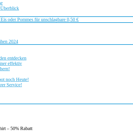
ne
 Überblick
 Eis oder Pommes für unschlagbare 0,50 €
ihen 2024
rden entdecken
ner effektiv
chern!
bot noch Heute!
rer Service!
irt – 50% Rabatt