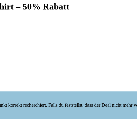
hirt – 50% Rabatt
korrekt recherchiert. Falls du feststellst, dass der Deal nicht mehr verf