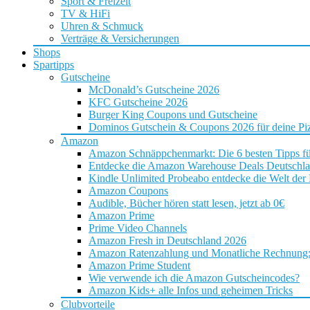
Sport & Freizeit
TV & HiFi
Uhren & Schmuck
Verträge & Versicherungen
Shops
Spartipps
Gutscheine
McDonald’s Gutscheine 2026
KFC Gutscheine 2026
Burger King Coupons und Gutscheine
Dominos Gutschein & Coupons 2026 für deine Piz
Amazon
Amazon Schnäppchenmarkt: Die 6 besten Tipps f
Entdecke die Amazon Warehouse Deals Deutschl
Kindle Unlimited Probeabo entdecke die Welt der
Amazon Coupons
Audible, Bücher hören statt lesen, jetzt ab 0€
Amazon Prime
Prime Video Channels
Amazon Fresh in Deutschland 2026
Amazon Ratenzahlung und Monatliche Rechnung: D
Amazon Prime Student
Wie verwende ich die Amazon Gutscheincodes?
Amazon Kids+ alle Infos und geheimen Tricks
Clubvorteile