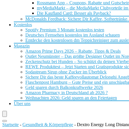
Rossmann App – Coupons, Rabatte und Gutschei
myMediaMarkt – die MediaMarkt Clubvorteile im
Die Kaufland Card: Besser als Payback?
McDonalds Feedback: Sichere Dir Kaffee, Softgetränke,
Kostenlos
Spotify Premium 3 Monate kostenlos testen
Deutsches Fernsehen kostenlos im Ausland schauen
Entdecke den kostenlosen dm Teppichreiniger zum ausle
Magazin
Amazon Prime Days 2026 – Rabatte, Tipps & Deals
Outlet Neumünster – Das größte Designer Outlet im No
Zeckenschutz bei Hunden – So schützt du deinen Vierbei
REWE Produkttest – Jetzt Starten und Gratisprodukte si
Sodastream Sirup ohne Zucker im Überblick
Sichere Dir das beste Kaffeevollautomat Delonghi Ange
Flaschenpost Hamburg – Gute Preise und ein unschlagba
Geld sparen durch Balkonkraftwerke 2026
Amazon Pharmacy in Deutschland ab 2026 ?
Weihnachten 2026: Geld sparen an den Feiertagen
Über uns
Startseite
-
Gesundheit & Körperpflege
-
Dextro Energy Long Distanc