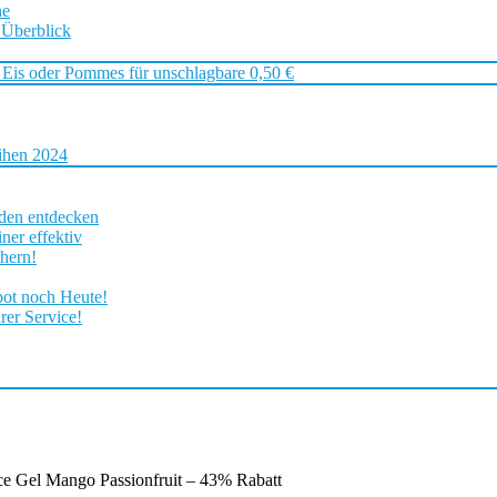
ne
 Überblick
 Eis oder Pommes für unschlagbare 0,50 €
ihen 2024
rden entdecken
ner effektiv
chern!
bot noch Heute!
rer Service!
e Gel Mango Passionfruit – 43% Rabatt