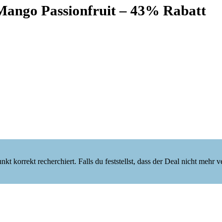
Mango Passionfruit – 43% Rabatt
korrekt recherchiert. Falls du feststellst, dass der Deal nicht mehr verf