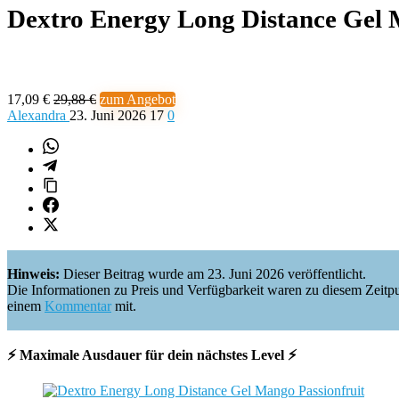
Dextro Energy Long Distance Gel 
17,09 €
29,88 €
zum Angebot
Alexandra
23. Juni 2026
17
0
Hinweis:
Dieser Beitrag wurde am 23. Juni 2026 veröffentlicht.
Die Informationen zu Preis und Verfügbarkeit waren zu diesem Zeitpunkt 
einem
Kommentar
mit.
⚡ Maximale Ausdauer für dein nächstes Level ⚡