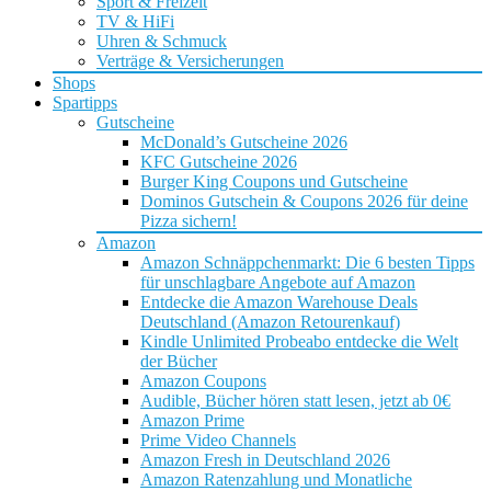
Sport & Freizeit
TV & HiFi
Uhren & Schmuck
Verträge & Versicherungen
Shops
Spartipps
Gutscheine
McDonald’s Gutscheine 2026
KFC Gutscheine 2026
Burger King Coupons und Gutscheine
Dominos Gutschein & Coupons 2026 für deine
Pizza sichern!
Amazon
Amazon Schnäppchenmarkt: Die 6 besten Tipps
für unschlagbare Angebote auf Amazon
Entdecke die Amazon Warehouse Deals
Deutschland (Amazon Retourenkauf)
Kindle Unlimited Probeabo entdecke die Welt
der Bücher
Amazon Coupons
Audible, Bücher hören statt lesen, jetzt ab 0€
Amazon Prime
Prime Video Channels
Amazon Fresh in Deutschland 2026
Amazon Ratenzahlung und Monatliche