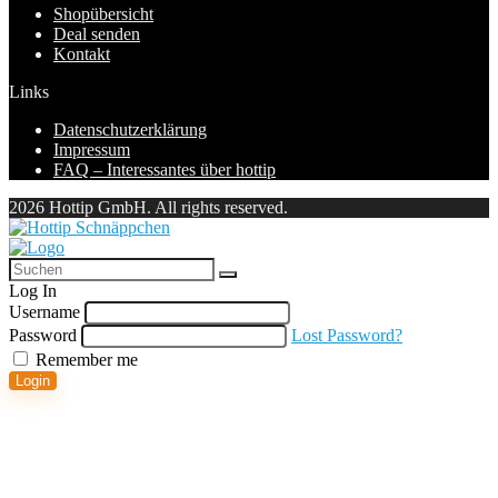
Shopübersicht
Deal senden
Kontakt
Links
Datenschutzerklärung
Impressum
FAQ – Interessantes über hottip
2026 Hottip GmbH. All rights reserved.
Log In
Username
Password
Lost Password?
Remember me
Login