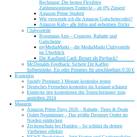
Rechnung: Die besten Flexiblen
Zahlungsoptionen Entdeckt – ab 0% Zinsen!
Amazon Prime Student
Wie verwende ich die Amazon Gutscheincodes?
Amazon Kids+ alle Infos und geheimen Tricks
Clubvorteile
Rossmann App – Coupons, Rabatte und
Gutscheine
myMediaMarkt – die MediaMarkt Clubvorteile
im Überblick
Die Kaufland Card: Besser als Payback?
McDonalds Feedback: Sichere Dir Kaffee,
Softgetränke, Eis oder Pommes für unschlagbare 0,50 €
Kostenlos
Spotify Premium 3 Monate kostenlos testen
Deutsches Fernsehen kostenlos im Ausland schauen
Entdecke den kostenlosen dm Teppichreiniger zum
ausleihen 2024
Magazin
Amazon Prime Days 2026 – Rabatte, Tipps & Deals
Outlet Neumünster – Das größte Designer Outlet im
Norden entdecken
Zeckenschutz bei Hunden – So schützt du deinen
Vierbeiner effektiv
REWE Produkttest – Jetzt Starten und Gratisprodukte