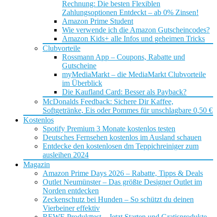
Rechnung: Die besten Flexiblen
Zahlungsoptionen Entdeckt – ab 0% Zinsen!
Amazon Prime Student
Wie verwende ich die Amazon Gutscheincodes?
Amazon Kids+ alle Infos und geheimen Tricks
Clubvorteile
Rossmann App – Coupons, Rabatte und
Gutscheine
myMediaMarkt – die MediaMarkt Clubvorteile
im Überblick
Die Kaufland Card: Besser als Payback?
McDonalds Feedback: Sichere Dir Kaffee,
Softgetränke, Eis oder Pommes für unschlagbare 0,50 €
Kostenlos
Spotify Premium 3 Monate kostenlos testen
Deutsches Fernsehen kostenlos im Ausland schauen
Entdecke den kostenlosen dm Teppichreiniger zum
ausleihen 2024
Magazin
Amazon Prime Days 2026 – Rabatte, Tipps & Deals
Outlet Neumünster – Das größte Designer Outlet im
Norden entdecken
Zeckenschutz bei Hunden – So schützt du deinen
Vierbeiner effektiv
REWE Produkttest – Jetzt Starten und Gratisprodukte