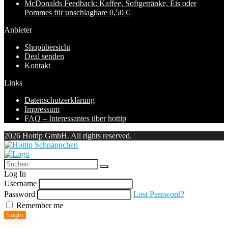
McDonalds Feedback: Kaffee, Softgetränke, Eis oder
Pommes für unschlagbare 0,50 €
Anbieter
Shopübersicht
Deal senden
Kontakt
Links
Datenschutzerklärung
Impressum
FAQ – Interessantes über hottip
2026 Hottip GmbH. All rights reserved.
Log In
Username
Password
Lost Password?
Remember me
Login