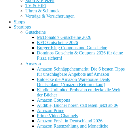
Sport & Freizeit
TV & HiFi
Uhren & Schmuck
Verträge & Versicherungen
Shops
Spartipps
Gutscheine
McDonald’s Gutscheine 2026
KFC Gutscheine 2026
Burger King Coupons und Gutscheine
Dominos Gutschein & Coupons 2026 für deine
Pizza sichern!
Amazon
Amazon Schnäppchenmarkt: Die 6 besten Tipps
für unschlagbare Angebote auf Amazon
Entdecke die Amazon Warehouse Deals
Deutschland (Amazon Retourenkauf)
Kindle Unlimited Probeabo entdecke die Welt
der Bücher
Amazon Coupons
Audible, Bücher hören statt lesen, jetzt ab 0€
Amazon Prime
Prime Video Channels
Amazon Fresh in Deutschland 2026
Amazon Ratenzahlung und Monatliche