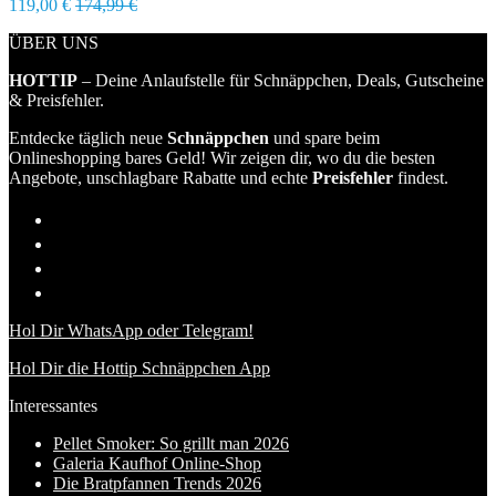
119,00 €
174,99 €
ÜBER UNS
HOTTIP
– Deine Anlaufstelle für Schnäppchen, Deals, Gutscheine
& Preisfehler.
Entdecke täglich neue
Schnäppchen
und spare beim
Onlineshopping bares Geld! Wir zeigen dir, wo du die besten
Angebote, unschlagbare Rabatte und echte
Preisfehler
findest.
Hol Dir WhatsApp oder Telegram!
Hol Dir die Hottip Schnäppchen App
Interessantes
Pellet Smoker: So grillt man 2026
Galeria Kaufhof Online-Shop
Die Bratpfannen Trends 2026