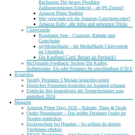
Rechnung: Die besten Flexiblen
Zahlungsoptionen Entdeckt – ab 0% Zinsen!
Amazon Prime Student
Wie verwende ich die Amazon Gutscheincodes?
Amazon Kids+ alle Infos und geheimen Tricks
Clubvorteile
Rossmann App – Coupons, Rabatte und
Gutscheine
myMediaMarkt – die MediaMarkt Clubvorteile
im Überblick
Die Kaufland Card: Besser als Payback?
McDonalds Feedback: Sichere Dir Kaffee,
Softgetränke, Eis oder Pommes für unschlagbare 0,50 €
Kostenlos
Spotify Premium 3 Monate kostenlos testen
Deutsches Fernsehen kostenlos im Ausland schauen
Entdecke den kostenlosen dm Teppichreiniger zum
ausleihen 2024
Magazin
Amazon Prime Days 2026 – Rabatte, Tipps & Deals
Outlet Neumünster – Das größte Designer Outlet im
Norden entdecken
Zeckenschutz bei Hunden – So schützt du deinen
Vierbeiner effektiv
REWE Produkttest – Jetzt Starten und Gratisprodukte