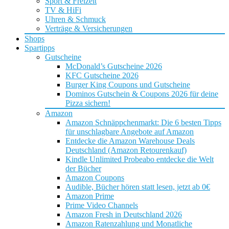
Sport & Freizeit
TV & HiFi
Uhren & Schmuck
Verträge & Versicherungen
Shops
Spartipps
Gutscheine
McDonald’s Gutscheine 2026
KFC Gutscheine 2026
Burger King Coupons und Gutscheine
Dominos Gutschein & Coupons 2026 für deine
Pizza sichern!
Amazon
Amazon Schnäppchenmarkt: Die 6 besten Tipps
für unschlagbare Angebote auf Amazon
Entdecke die Amazon Warehouse Deals
Deutschland (Amazon Retourenkauf)
Kindle Unlimited Probeabo entdecke die Welt
der Bücher
Amazon Coupons
Audible, Bücher hören statt lesen, jetzt ab 0€
Amazon Prime
Prime Video Channels
Amazon Fresh in Deutschland 2026
Amazon Ratenzahlung und Monatliche