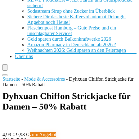
sichern!
Sodastream Sirup ohne Zucker im Überblick
Sichere Dir das beste Kaffeevollautomat Delonghi
Angebot noch Heute!
Flaschenpost Hamburg – Gute Preise und ein
unschlagbarer Service!
Geld sparen durch Balkonkraftwerke 2026
Amazon Pharmacy in Deutschland ab 2026 ?
Weihnachten 2026: Geld sparen an den Feiertagen
Über uns
Startseite
-
Mode & Accessoires
-
Dyhxuan Chiffon Strickjacke für
Damen – 50% Rabatt
Dyhxuan Chiffon Strickjacke für
Damen – 50% Rabatt
4,99 €
9,98 €
zum Angebot