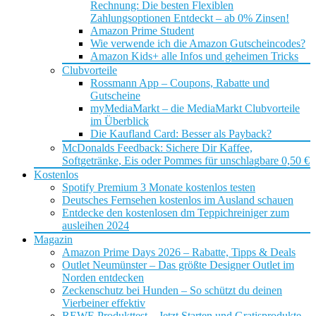
Rechnung: Die besten Flexiblen
Zahlungsoptionen Entdeckt – ab 0% Zinsen!
Amazon Prime Student
Wie verwende ich die Amazon Gutscheincodes?
Amazon Kids+ alle Infos und geheimen Tricks
Clubvorteile
Rossmann App – Coupons, Rabatte und
Gutscheine
myMediaMarkt – die MediaMarkt Clubvorteile
im Überblick
Die Kaufland Card: Besser als Payback?
McDonalds Feedback: Sichere Dir Kaffee,
Softgetränke, Eis oder Pommes für unschlagbare 0,50 €
Kostenlos
Spotify Premium 3 Monate kostenlos testen
Deutsches Fernsehen kostenlos im Ausland schauen
Entdecke den kostenlosen dm Teppichreiniger zum
ausleihen 2024
Magazin
Amazon Prime Days 2026 – Rabatte, Tipps & Deals
Outlet Neumünster – Das größte Designer Outlet im
Norden entdecken
Zeckenschutz bei Hunden – So schützt du deinen
Vierbeiner effektiv
REWE Produkttest – Jetzt Starten und Gratisprodukte