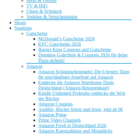
Sport & Freizeit
TV & HiFi
Uhren & Schmuck
Verträge & Versicherungen
Shops
Spartipps
Gutscheine
McDonald’s Gutscheine 2026
KFC Gutscheine 2026
Burger King Coupons und Gutscheine
Dominos Gutschein & Coupons 2026 für deine
Pizza sichern!
Amazon
Amazon Schnäppchenmarkt: Die 6 besten Tipps
für unschlagbare Angebote auf Amazon
Entdecke die Amazon Warehouse Deals
Deutschland (Amazon Retourenkauf)
Kindle Unlimited Probeabo entdecke die Welt
der Bücher
Amazon Coupons
Audible, Bücher hören statt lesen, jetzt ab 0€
Amazon Prime
Prime Video Channels
Amazon Fresh in Deutschland 2026
Amazon Ratenzahlung und Monatliche