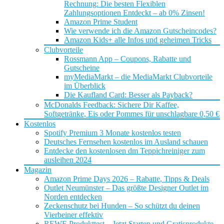
Rechnung: Die besten Flexiblen
Zahlungsoptionen Entdeckt – ab 0% Zinsen!
Amazon Prime Student
Wie verwende ich die Amazon Gutscheincodes?
Amazon Kids+ alle Infos und geheimen Tricks
Clubvorteile
Rossmann App – Coupons, Rabatte und
Gutscheine
myMediaMarkt – die MediaMarkt Clubvorteile
im Überblick
Die Kaufland Card: Besser als Payback?
McDonalds Feedback: Sichere Dir Kaffee,
Softgetränke, Eis oder Pommes für unschlagbare 0,50 €
Kostenlos
Spotify Premium 3 Monate kostenlos testen
Deutsches Fernsehen kostenlos im Ausland schauen
Entdecke den kostenlosen dm Teppichreiniger zum
ausleihen 2024
Magazin
Amazon Prime Days 2026 – Rabatte, Tipps & Deals
Outlet Neumünster – Das größte Designer Outlet im
Norden entdecken
Zeckenschutz bei Hunden – So schützt du deinen
Vierbeiner effektiv
REWE Produkttest – Jetzt Starten und Gratisprodukte