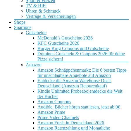
Sport & Freizeit
TV & HiFi
Uhren & Schmuck
Verträge & Versicherungen
Shops
Spartipps
Gutscheine
McDonald’s Gutscheine 2026
KFC Gutscheine 2026
Burger King Coupons und Gutscheine
Dominos Gutschein & Coupons 2026 für deine
Pizza sichern!
Amazon
Amazon Schnäppchenmarkt: Die 6 besten Tipps
für unschlagbare Angebote auf Amazon
Entdecke die Amazon Warehouse Deals
Deutschland (Amazon Retourenkauf)
Kindle Unlimited Probeabo entdecke die Welt
der Bücher
Amazon Coupons
Audible, Bücher hören statt lesen, jetzt ab 0€
Amazon Prime
Prime Video Channels
Amazon Fresh in Deutschland 2026
Amazon Ratenzahlung und Monatliche