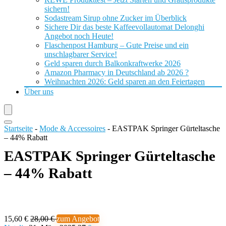
sichern!
Sodastream Sirup ohne Zucker im Überblick
Sichere Dir das beste Kaffeevollautomat Delonghi
Angebot noch Heute!
Flaschenpost Hamburg – Gute Preise und ein
unschlagbarer Service!
Geld sparen durch Balkonkraftwerke 2026
Amazon Pharmacy in Deutschland ab 2026 ?
Weihnachten 2026: Geld sparen an den Feiertagen
Über uns
Startseite
-
Mode & Accessoires
-
EASTPAK Springer Gürteltasche
– 44% Rabatt
EASTPAK Springer Gürteltasche
– 44% Rabatt
15,60 €
28,00 €
zum Angebot